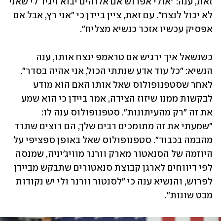
זאת, ענה: "אולי אפרוש אם אלוהים יבוא ויגיד לי שאני 
לא יכול לנצח". עם זאת, ציין ביידן כי "אני רץ, אבל אם 
אפסיק עכשיו אזכר כנשיא מצליח".
כשנשאל איך ירגיש אם טראמפ ינצח אותו, ענה 
הנשיא: "כל עוד אדע שנתתי הכול, אני אהיה בסדר". 
לאחר שסטפנופולוס שאל אותו האם הוא מודע 
לבקשות ממנו שיזוז הצידה, אמר ביידן כי הוא שמע 
את זה "רק מהעיתונות". סטפנופולוס ענה לו: 
"שמעתי את זה מתומכים רבים שלך, הם רוצים שתרד 
מהבמה בכבוד". סטפנופולוס שאל באופן ספציפי על 
היוזמה של הסנאטור מארק וורנר מוויג'יניה, שמנסה 
לפי דיווחים לארגן קבוצת סנאטורים שתבקש מביידן 
לפרוש, והנשיא ענה כי "לסנטור וורנר ולי יש נקודות 
מבט שונות".