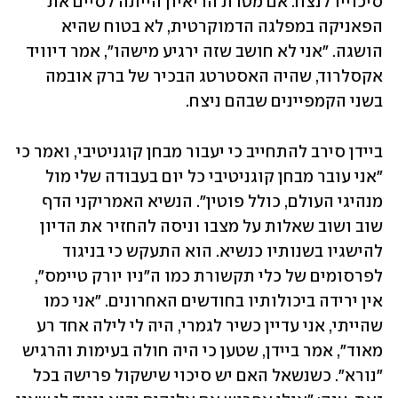
סיכוייו לנצח. אם מטרת הריאיון הייתה לסיים את 
הפאניקה במפלגה הדמוקרטית, לא בטוח שהיא 
הושגה. "אני לא חושב שזה ירגיע מישהו", אמר דיוויד 
אקסלרוד, שהיה האסטרטג הבכיר של ברק אובמה 
בשני הקמפיינים שבהם ניצח.
ביידן סירב להתחייב כי יעבור מבחן קוגניטיבי, ואמר כי 
"אני עובר מבחן קוגניטיבי כל יום בעבודה שלי מול 
מנהיגי העולם, כולל פוטין". הנשיא האמריקני הדף 
שוב ושוב שאלות על מצבו וניסה להחזיר את הדיון 
להישגיו בשנותיו כנשיא. הוא התעקש כי בניגוד 
לפרסומים של כלי תקשורת כמו ה"ניו יורק טיימס", 
אין ירידה ביכולותיו בחודשים האחרונים. "אני כמו 
שהייתי, אני עדיין כשיר לגמרי, היה לי לילה אחד רע 
מאוד", אמר ביידן, שטען כי היה חולה בעימות והרגיש 
"נורא". כשנשאל האם יש סיכוי שישקול פרישה בכל 