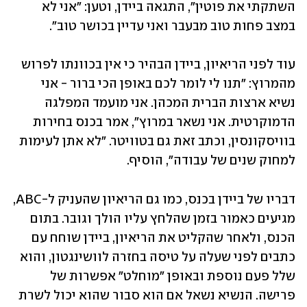
השתקתי את פוטין", התגאה ביידן, וטען: "אני לא 
במצב פחות טוב מבעבר ואני עדיין בכושר טוב".
עוד לפני הריאיון, ביידן הבהיר כי אין בכוונתו לפרוש 
מהמרוץ: "תנו לי לומר לכם באופן הכי ברור - אני 
נשיא ארצות הברית המכהן. אני מועמד המפלגה 
הדמוקרטית. אני נשאר במרוץ", אמר בכנס בחירות 
בוויסקונסין, וכתב זאת גם בטוויטר. "לא אתן לעימות 
למחוק שנים של עבודה", הוסיף. 
דבריו של ביידן בכנס, כמו גם הריאיון שהעניק ל-ABC, 
מגיעים כאמור בזמן שהלחץ עליו הולך וגובר. בתום 
הכנס, ולאחר שהקליט את הריאיון, ביידן שוחח עם 
כתבים לפני שעלה על טיסה בחזרה לוושינגטון, והוא 
שלל פעם נוספת ובאופן "מוחלט" אפשרות של 
פרישה. הנשיא נשאל אם הוא סבור שהוא יכול לשרת 