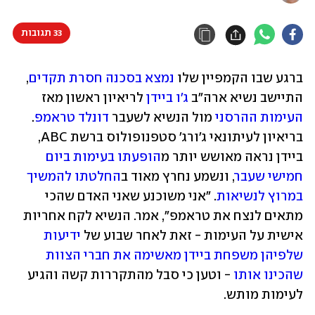
33 תגובות
ברגע שבו הקמפיין שלו 
נמצא בסכנה חסרת תקדים
, 
התיישב נשיא ארה"ב 
ג'ו ביידן
 לריאיון ראשון מאז
העימות ההרסני
 מול הנשיא לשעבר 
דונלד טראמפ
. 
בריאיון לעיתונאי ג'ורג' סטפנופולוס ברשת ABC, 
ביידן נראה מאושש יותר מ
הופעתו בעימות ביום 
חמישי שעבר
, ונשמע נחרץ מאוד ב
החלטתו להמשיך 
במרוץ לנשיאות
. "אני משוכנע שאני האדם שהכי 
מתאים לנצח את טראמפ", אמר. הנשיא לקח אחריות 
אישית על העימות - זאת לאחר שבוע של 
ידיעות 
שלפיהן משפחת ביידן מאשימה את חברי הצוות 
שהכינו אותו
 - וטען כי סבל מהתקררות קשה והגיע 
לעימות מותש.