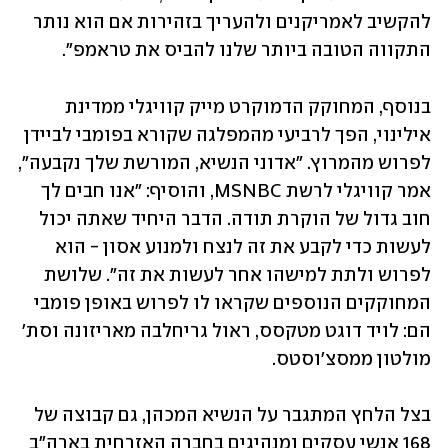
להקשיב לאמריקנים ולהעריך בזהירות אם הוא נותר 
התקווה הטובה ביותר שלנו להביס את טראמפ".
בנוסף, המחוקק הדמוקרט מייק קוויגלי ממדינת 
אילינוי, הפך לרביעי מהמפלגה שקורא בפומבי לביידן 
לפרוש מהמרוץ. "אדוני הנשיא, המורשת שלך נקבעה", 
אמר קוויגלי לרשת MSNBC, והוסיף: "אנו חבים לך 
חוב גדול של הוקרת תודה. הדבר היחיד שאתה יכול 
לעשות כדי לקבע את זה לנצח ולמנוע אסון - הוא 
לפרוש ולתת למישהו אחר לעשות את זה". שלושת 
המחוקקים הנוספים שקראו לו לפרוש באופן פומבי 
הם: לויד דוגט מטקסס, ראול גריחלבה מאריזונה וסת' 
מולטון ממסצ'וסטס.
בצל הלחץ המתגבר על הנשיא המכהן, גם קבוצה של 
168 אנשי עסקים ומנהיגים בחברה האזרחית בארה"ב 