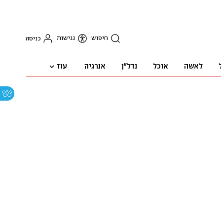
חיפוש
נגישות
כניסה
עוד
לאשה
אוכל
נדל"ן
אנרגיה