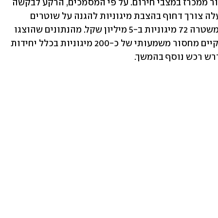
של המשטרה המאפשרת התקשרות בפטור ממכרז במצבי חירום. על פי המסמכים, הרקע לבקשה 
הוא העימות עם איראן. לנוכח האיומים, עלה צורך דחוף בהצבת מיגוניות להגנה על שוטרים 
הפועלים בשטח. בחודש שעברה רכשה המשטרה 72 מיגוניות ב-5 מיליון שקל. מהנתונים שהוצגו 
לוועדה עולה כי למרות רכש קודם, עדיין קיים מחסור משמעותי של כ-200 מיגוניות בכלל יחידות 
רש רכש נוסף בהמשך.