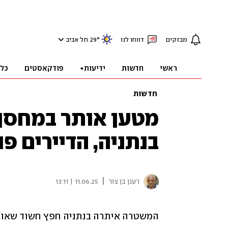
מבזקים
דווחו לנו
°
29
תל אביב
ראשי
חדשות
ידיעות+
פודקאסטים
כל
חדשות
מטען אותר במחסן ב
בנתניה, הדיירים פ
|
רענן בן צור
11.06.25 | 13:11