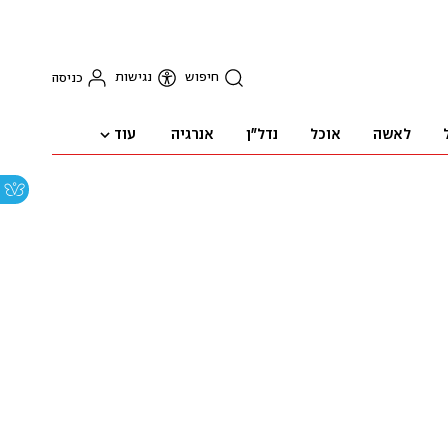
חיפוש
נגישות
כניסה
עוד
לאשה
אוכל
נדל"ן
אנרגיה