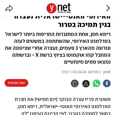
עם סמים בתיקה: חברת הפרלמנט
האירופי האנטי-ישראלית נעצרה
בגין תמיכה בטרור
רימא חסן, אחת המתנגדות החריפות ביותר לישראל
בפרלמנט האירופי, שהשתתפה במשטים לעזה
וגורשה מהארץ 3 פעמים, נעצרה אחרי שציטטה את
המחבל קוזו אוקמוטו בציוץ ברשת X - וברשותה
נמצאו סמים סינתטיים
ynet
| פורסם:
02.04.26 | 13:57
350 תגובות
משטרת פריז עצרה הבוקר (יום חמישי) את חברת 
הפרלמנט האירופי האנטי-ישראלית, רימא חסן, 
בחשד לתמיכה בטרור. לפי הדיווח בעיתון "לה 