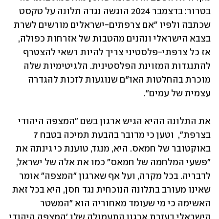
בטרור: בדצמבר 2024 הוגשה נגדה תלונה על טקסט 
שכתבה ולפיו "אם צרפתים-ישראלים מורשים לשרת 
בצבא הישראלי ונהנים מהטבות של אזרחות כפולה, 
אז כל צרפתי-פלסטיני צריך להיות רשאי להצטרף 
להתנגדות המזוינת הפלסטינית. הלגיטימיות שלה 
מוכרת בהחלטות האו"ם שנוגעות לזכות להגדרה 
עצמית של עמים".
את התלונה ההיא הגיש ארגון בשם "המצפה היהודי 
בצרפת",  וטען כי מדובר בהבעת תמיכה בטבח 7 
באוקטובר של חמאס. היא, מנגד, טוענת כי גינתה את 
"פשעי המלחמה של חמאס" כמו את אלה של ישראל, 
לדבריה. בכל מקרה, ועל אף שארגון "המצפה" אומר 
שאינו מעורב בתלונה הנוכחית נגד חסן, היא בכל זאת 
האשימה כי מי שעומד מאחוריה הוא "המשטר 
הישראלי בעזרת ארגון התעמולה שלו 'המצפה היהודי 