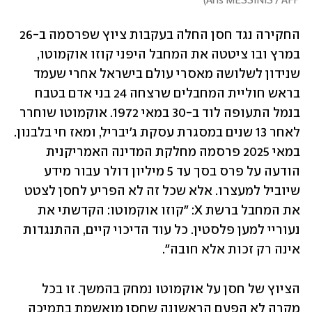
)
Aris MESSINIS / AFP
החקירה נגד חסן החלה בעקבות ציוץ שפרסמה ב-26 
במרץ ובו ציטטה את המחבל היפני קוזו אוקמוטו, 
שנידון לשלושה מאסרי עולם בישראל אחרי שעמד 
בראש חוליית המחבלים שרצחה 24 בני אדם בטבח 
בנמל התעופה לוד ב-30 במאי 1972. אוקמוטו שוחרר 
לאחר 13 שנים במסגרת עסקת ג'יבריל, ומאז חי בלבנון. 
במאי 2025 פרסמה מחלקת המדינה האמריקנית 
הודעה על פרס בסך עד 5 מיליון דולר עבור מידע 
שיוביל למעצרו. אלא שכל זה לא הפריע לחסן לצטט 
את המחבל ברשת X: "קוזו אוקמוטו: הקדשתי את 
נעוריי למען פלסטין. כל עוד הדיכוי קיים, ההתנגדות 
אינה רק זכות אלא חובה". 
הציוץ של חסן על אוקמוטו נמחק בהמשך. זו בכל 
מקרה לא הפעם הראשונה שחסן מואשמת בתמיכה 