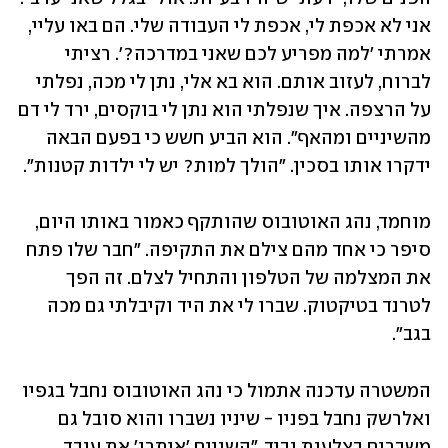
אני לא אכפת לי, אכפת לי העבודה שלי. הם באו עליי, 
אמרתי 'למה מפריע לכם שאני במדרכה?'. רציתי 
לברוח, לעזוב אותם. הוא בא אלי, נתן לי מכה, נפלתי 
על הרצפה. איך שנפלתי הוא נתן לי בוקסים, ירד לי דם 
מהשיניים ומהאף". הוא הביע חשש כי בפעם הבאה 
ידקרו אותו בסכין. "הולך למות? יש לי ילדות קטנות".
מוחמד, נהג האוטובוס שהותקף כאמור באותו היום, 
סיפר כי אחד מהם צילם את התקיפה. "חבר שלו פתח 
את המצלמה של הטלפון והתחיל לצלם. זה הפך 
לטרנד בטיקטוק. שברו לי את היד וקיבלתי גם מכה 
בגב".
המשטרה עדכנה אתמול כי נהג האוטובוס נחבל בגפיו 
ואלרשק נחבל בפניו - שיניו נשברו והוא סובל גם 
משברים בצלעות וביד. "השניים 'איתרו' את עובד 