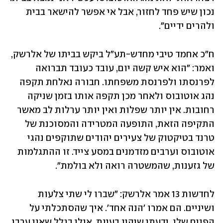
נכון שיש פחד לחזור, אבל אי אפשר להישאר בבית 
ולהרים ידיים".
ח"כ אחמד טיבי מחדש-תע"ל ביקש בביתו של אלרשק, 
ואמר: "הוא איש קשה יום, עובד כעובד תברואה 
לפרנסתו ולפרנסת משפחתו. חבורה נאלחת תקפה 
נהג אוטובוס ולאחר מכן תקפה אותו בזמן שניקה 
רחובות. אין יותר שפלות ואין יותר ערלות לב מאשר 
התקיפה הזאת, התופעה המטרידה והמסוכנת של 
טרנד בטיקטוק של צעירים יהודים שתוקפים נהגי 
אוטובוס וערבים מזדמנים במסע צייד. זו ההתגלמות 
של גזענות, שהמשטרה רואה ולא בולמת".
לחדשות 13 אמר אלרשק: "שברו לי שתי צלעות 
ושיניים. הם אמרו 'הנה אחד'. איך שהסתכלתי על 
הפנים שלו, ידעתי שיהיו בעיות. אולי בגלל שאני ערבי. 