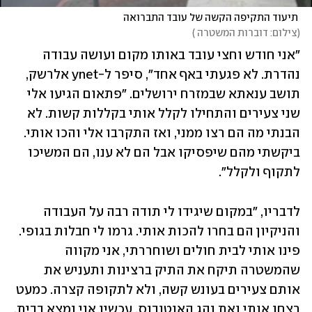
 תיעוד התקיפה הקשה של עובד התברואה
(
צילום: דוברות המשטרה 
)
"אני חודש וחצי עובד באותו מקום ועושה עבודה 
נהדרת. לא פגעתי באף אחד", סיפר ל-ynet אלרשק, 
תושב ענאתא שבמזרח ירושלים. "פתאום הגיעו אלי 
שני צעירים והתחילו לקלל אותי בקללות קשות. לא 
הבנתי מה הם רצו ממני, ואז התקרבו אלי והכו אותי. 
ביקשתי מהם שיפסיקו אבל הם לא ענו, הם המשיכו 
לתקוף ולקלל".
לדבריו, "במקום שיגידו לי תודה רבה על העבודה 
והניקיון הם בחרו להכות אותי. גרמו לי חבלות בגופי. 
פינו אותי לבית חולים ושוחררתי, אני מקווה 
שהמשטרה תיקח את התיק ברצינות ותעניש את 
אותם צעירים בעונש קשה, ולא לתקופה קצרה. כמעט 
רצחו אותי ואת נהג האוטובוס. עכשיו אני נמצא בבית. 