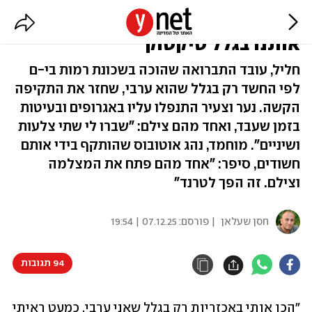
העובדים הערבים טוענים: מכים
אותנו בגלל טיקטוק
חליל, עובד התברואה שהוכה בשכונת רמות בי-ם
לפי החשד רק בגלל שהוא ערבי, שחזר את התקיפה
הקשה. נער וצעיר התנפלו עליו באגרופים ובעיטות
בזמן שעבד, ואחד מהם צילם: "שברו לי שתי צלעות
ושיניים". מוחמד, נהג אוטובוס שהותקף בידי אותם
חשודים, סיפר: "אחד מהם פתח את המצלמה
וצילם. זה הפך לטרנד"
חסן שעלאן
| פורסם:
07.12.25 | 19:54
94 תגובות
"הכו אותי באכזריות רק בגלל שאני ערבי. כמעט ראיתי 