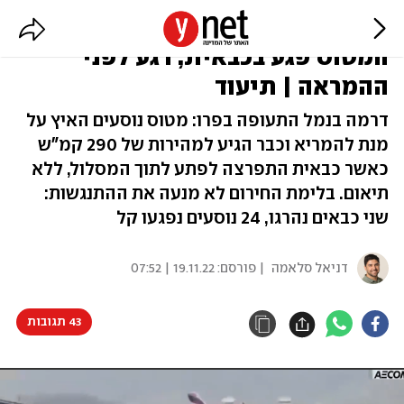
התנגשות קטלנית על המסלול:
המטוס פגע בכבאית, רגע לפני
ההמראה | תיעוד
דרמה בנמל התעופה בפרו: מטוס נוסעים האיץ על
מנת להמריא וכבר הגיע למהירות של 290 קמ"ש
כאשר כבאית התפרצה לפתע לתוך המסלול, ללא
תיאום. בלימת החירום לא מנעה את ההתנגשות:
שני כבאים נהרגו, 24 נוסעים נפגעו קל
דניאל סלאמה
| פורסם:
19.11.22 | 07:52
43 תגובות