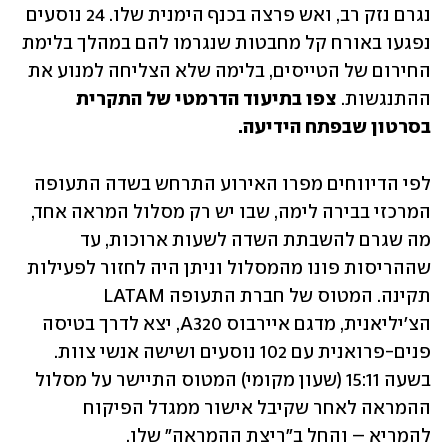
נגרם נזק רב, ואש פרצה בכנף הימנית שלו. 24 נוסעים 
נפגעו באורח קל מחבטות שנגרמו להם במהלך בלימת 
החירום של הטייסים, בלימה שלא הצליחה למנוע את 
ההתנגשות. 
צפו בתיעוד הדרמטי של התקרית 
בסרטון שבפתח הידיעה.
לפי הדיווחים מפרו האירוע התרחש בשדה התעופה 
המרכזי בבירה לימה, שבו יש רק מסלול המראה אחד, 
מה שגרם להשבתת השדה לשעות ארוכות, עד 
שההריסות פונו מהמסלול וניתן היה לחזור לפעילות 
תקינה. המטוס של חברת התעופה LATAM 
הצ'יליאנית, מדגם איירבוס A320, יצא לדרך בטיסה 
פנים-פרואנית עם 102 נוסעים ושישה אנשי צוות. 
בשעה 15:11 (שעון מקומי) המטוס התיישר על מסלול 
ההמראה לאחר שקיבל אישור ממגדל הפיקוח 
להמריא – והחל ב"ריצת ההמראה" שלו. 