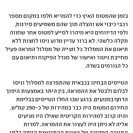
בזמן שהמטוס האיץ כדי להמריא חלפו במקום מספר 
רכבי כיבוי אש והצלה תוך שהם משמיעים סירנות, 
ולפי הדיווחים היא מיהרו לסייע למטוס אחר שחווה 
תקלה כלשהי. לא ברור עדיין מדוע ניסו לחצות ללא 
תיאום את המסלול. כל חצייה של מסלול המראה פעיל 
מחייבת ניטור ואישור של מגדל הפיקוח ותיאום עם 
כל הגורמים בשדה. 
הטייסים הבחינו בכבאית שהתפרצה למסלול וניסו 
לבלום ולבטל את ההמראה, בין היתר באמצעות היפוך 
הדחף במנועים. ברגע שבו החלו הטייסים בבלימת 
החירום המטוס היה כבר במהירות של כ-290 קמ"ש, 
והיה קרוב למהירות הקריטית שאילו היו מגיעים 
אליה לא ניתן היה לעצור את ההמראה. למרות 
התגובה המהירה של הצוות ההתנגשות הייתה בלתי 