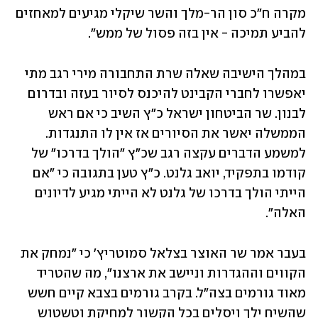
מקרה ח״כ סון הר-מלך והשר שיקלי מגיעים למאחזים 
להביע תמיכה - אין בזה פסול של ממש״.
במהלך הישיבה שאלה שרת התחבורה מירי רגב מתי 
יאפשרו לחברי הקבינט להיכנס לסיור בעזה ובדרום 
לבנון. שר הביטחון ישראל כ"ץ השיב כי אם ראש 
הממשלה יאשר את הסיורים אז אין לו התנגדות. 
למשמע הדברים עקצה רגב שכ"ץ "הולך בדרכו" של 
קודמו בתפקיד, יואב גלנט. כ"ץ טען בתגובה כי "אם 
הייתי הולך בדרכו של גלנט לא הייתי מגיע לדיונים 
האלה".
בעבר אמר שר האוצר בצלאל סמוטריץ' כי "נמחק את 
הקווים וההגדרות וניישב את ארצנו", מה שהטריד 
מאוד גורמים בצה"ל. בקרב גורמים בצבא קיים חשש 
שהשיח ילך ויסלים בכל הקשור למחיקת וטשטוש 