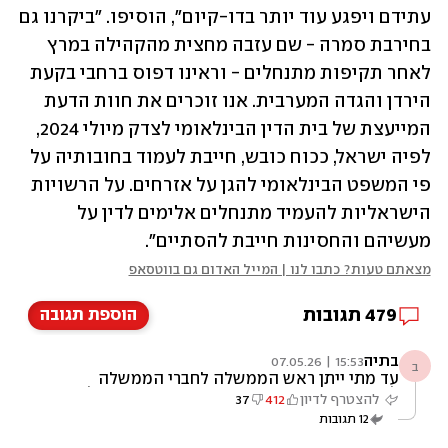
עתידם ויפגע עוד יותר בדו-קיום", הוסיפו. "ביקרנו גם 
בחירבת סמרה - שם עזבה מחצית מהקהילה במרץ 
לאחר תקיפות מתנחלים - וראינו דפוס ברחבי בקעת 
הירדן והגדה המערבית. אנו זוכרים את חוות הדעת 
המייעצת של בית הדין הבינלאומי לצדק מיולי 2024, 
לפיה ישראל, ככוח כובש, חייבת לעמוד בחובותיה על 
פי המשפט הבינלאומי להגן על אזרחים. על הרשויות 
הישראליות להעמיד מתנחלים אלימים לדין על 
מעשיהם והחסינות חייבת להסתיים".
מצאתם טעות? כתבו לנו | המייל האדום גם בווטסאפ
479
תגובות
הוספת תגובה
בתיה
15:53 | 07.05.26
ב
עד מתי ייתן ראש הממשלה לחברי הממשלה
לתמוך בעבריינות נערי הגבעות והמאחזים הבלתי
להצטרף לדיון
412
37
חוקיים, ההורסים את המדינה. יש גבול לבריונות
12
תגובות
שתיפגע בחברה הישראלית. טוב שמדינות צועקות
על מעשי הבריונות האלה. הגיע הזמן שהציבור