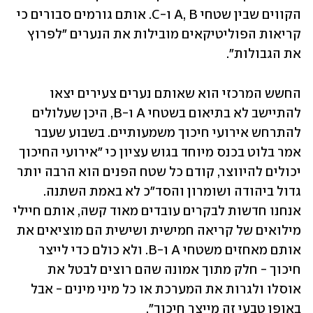
הקווים שבין שטחי A, B ו-C. אותם גורמים סבורים כי 
קריאות הפוליטיקאים מובילות את הנערים "לפרוץ 
את הגבולות". 
החשש המרכזי הוא שאותם נערים צעירים יצאו 
להתיישב לא בתיאום בשטחי A ו-B, היכן שעלולים 
להתרחש אירועי חיכוך משמעותיים. בשבוע שעבר 
אמר בלוט בכנס מיוחד בגוש עציון כי "אירועי החיכוך 
יכולים להיווצר, קודם כל שטח הפנים הוא הרבה יותר 
גדול ביהודה ושומרון והסד"כ לא באמת השתנה. 
אנחנו חדשות לבקרים עובדים מאוד קשה, אותם חיילי 
מילואים של קריאה חמישית ושישית הם מוציאים את 
אותם מאחזים משטחי A ו-B. ולא כולם כדי לייצר 
חיכוך - חלק מתוך אמונה שהם רוצים לבטל את 
אוסלו ולגרות את המערכת או כל מיני מינים - אבל 
באופן טבעי זה מייצר חיכוך".