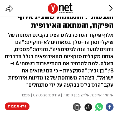
"חברי קואליציה מחזקים את נוער
הגבעות": התמונות שהציג אלוף
הפיקוד, והמחאה האירופית
אלוף פיקוד המרכז בלוט הציג בקבינט תמונות של
שיקלי וסון הר-מלך במאחזים לא-חוקיים: "הם
נותנים לנוער הזה לגיטימציה". נתניהו: "מסכים,
אנחנו מקבלים סנקציות מהאירופאים בגלל הדברים
האלה. למה להרחיב את ההתיישבות בשטחי A ו-
B?" בן גביר: "הסנקציות - כי הם שונאים את
ישראל". הצהרה משותפת של 12 מדינות אירופיות
עקב "הרס בי"ס בבקעה על ידי מתנחלים"
איתמר אייכנר
,
אלישע בן קימון
| פורסם:
07.05.26 | 12:36
479 תגובות