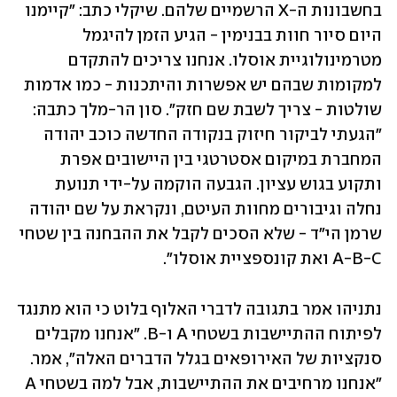
בחשבונות ה-X הרשמיים שלהם. שיקלי כתב: "קיימנו 
היום סיור חוות בבנימין - הגיע הזמן להיגמל 
מטרמינולוגיית אוסלו. אנחנו צריכים להתקדם 
למקומות שבהם יש אפשרות והיתכנות - כמו אדמות 
שולטות - צריך לשבת שם חזק". סון הר-מלך כתבה: 
"הגעתי לביקור חיזוק בנקודה החדשה כוכב יהודה 
המחברת במיקום אסטרטגי בין היישובים אפרת 
ותקוע בגוש עציון. הגבעה הוקמה על-ידי תנועת 
נחלה וגיבורים מחוות העיטם, ונקראת על שם יהודה 
שרמן הי"ד - שלא הסכים לקבל את ההבחנה בין שטחי 
A-B-C ואת קונספציית אוסלו".
נתניהו אמר בתגובה לדברי האלוף בלוט כי הוא מתנגד 
לפיתוח ההתיישבות בשטחי A ו-B. ״אנחנו מקבלים 
סנקציות של האירופאים בגלל הדברים האלה", אמר. 
"אנחנו מרחיבים את ההתיישבות, אבל למה בשטחי A 