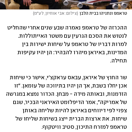
טראמפ ונתניהו בבית הלבן
(
צילום: אבי אוחיון, לע״מ
)
ההכרזה של טראמפ נאמרה שבע שנים אחרי שהחליט 
לנטוש את הסכם הגרעין עם משטר האייתוללות. 
למרות דבריו של טראמפ על שיחות ישירות בין 
המדינות, באיראן מיהרו להבהיר: הן יהיו עקיפות 
תחילה.
שר החוץ של איראן, עבאס עראקצ'י, אישר כי שיחות 
אכן יחלו בשבת, אך הן יהיו בתיווכה של עומאן. "זו 
הזדמנות, ובאותה מידה - מבחן. הכדור נמצא במגרשה 
של אמריקה", אמר הדיפלומט האיראני הבכיר, שגם 
צפוי לפי דיווחים באיראן להיות שליחה באותן 
שיחות. את ארצות הברית ייצג בשיחות שליחו של 
טראמפ למזרח התיכון, סטיב וויטקוף. 