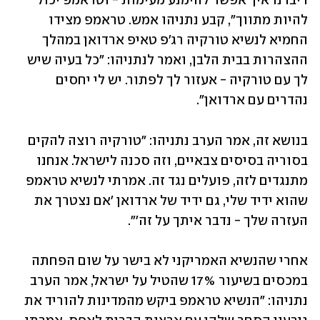
דיברנו איך אפשר להימנע מעימות - וטראמפ יכול 
להיות מתווך", קבע נתניהו אמש. טראמפ מצידו 
החמיא לנשיא טורקיה רג'פ טאיפ ארדואן במהלך 
ההצהרות בבית הלבן, ואמר לנתניהו: "כל בעיה שיש 
לך עם טורקיה - אעזור לך לפתור. יש לי יחסים 
נהדרים עם ארדואן".
בנושא זה, אמר הערב נתניהו: "טורקיה רוצה להקים 
בסוריה בסיסים צבאיים, וזה סכנה לישראל. אנחנו 
מתנגדים לזה, פועלים נגד זה. אמרתי לנשיא טראמפ 
שהוא ידיד שלי, גם ידיד של ארדואן 'אם נצטרך את 
העזרה שלך - נדבר איתך על זה'".
אחרי שהנשיא האמריקני לא בישר על שום הפחתה 
במכסים בשיעור 17% שהטיל על ישראל, אמר הערב 
נתניהו: "הנשיא טראמפ ביקש מהמדינות להוריד את 