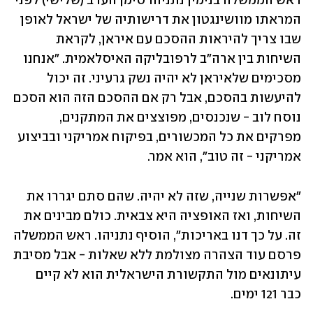
ראש הממשלה בנימין נתניהו סימן הערב (שלישי) לפני 
המראתו מוושינגטון את דרישותיה של ישראל לאופן 
שבו צריך להיראות ההסכם עם איראן, לקראת 
השיחות בין ארה"ב לרפובליקה האיסלאמית. "אנחנו 
מסכימים שלאיראן לא יהיה נשק גרעיני. זה יכול 
להיעשות בהסכם, אבל רק אם ההסכם הזה הוא הסכם 
נוסח לוב - שנכנסים, מפוצצים את המתקנים, 
מפרקים את כל המכשורים, בפיקוח אמריקני ובביצוע 
אמריקני - זה טוב", הוא אמר.
"אפשרות שנייה, שזה לא יהיה. שהם סתם יגררו את 
השיחות, ואז האופציה היא צבאית. כולם מבינים את 
זה. על כך דנו באריכות", הוסיף נתניהו. ראש הממשלה 
פרסם עוד הצהרה מצולמת ללא שאלות - אבל מסיבת 
עיתונאים מול התקשורת הישראלית הוא לא קיים 
כבר 121 ימים. 