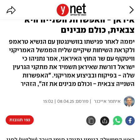
נתניהו: כך צריך להיראות הסכם עם
איראן - האפשרות השנייה היא
צבאית, כולם מבינים
יממה לאחר פגישתו בוושינגטון עם הנשיא טראמפ
ולקראת השיחות שיקיים שליח הממשל האמריקני
וויטקוף עם שר החוץ האיראני, אמר נתניהו כי
ישראל דורשת שאיראן תשמיד את מתקני הגרעין
שלה - בפיקוח ובביצוע אמריקני. "האפשרות
השנייה צבאית - וכולם מבינים את זה", הזהיר
איתמר אייכנר
| פורסם:
08.04.25 | 15:02
193 תגובות