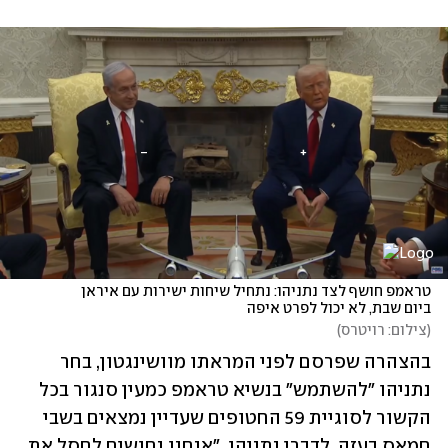
טראמפ חושף לצד נתניהו: נתחיל שיחות ישירות עם איראן 
ביום שבת, לא יכול לפרט איפה
(
צילום: רויטרס
)
בהצהרה שפרסם לפני המראתו מוושינגטון, בחר 
נתניהו "להשתמש" בנשיא טראמפ כמעין סנגור בכל 
הקשור לסוגיית 59 החטופים שעדיין נמצאים בשבי 
חמאס בעזה. לדברי נתניהו, "אנחנו נחושים לחסל את 