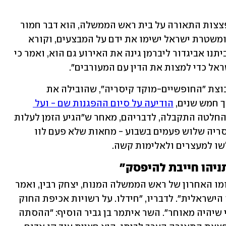
יו"ר המחנה הממלכתי בני גנץ אמר: "ירי פצצות התאורה על בית ראש הממשלה, הוא דבר חמור 
ואני מגנה אותו בכל תוקף. בטוח ששב"כ ומשטרת ישראל ישימו את ידם על המבצעים, וקורא 
להם למצות עימם את הדין". יו"ר ישראל ביתנו אביגדור ליברמן גינה את האירוע גם הוא, ואמר כי 
ראל כדי למצות את הדין עם המעורבים".
האירוע התרחש דווקא אחרי שהשבוע קבוצת "החופשיים-מוקד קיסריה", שהובילה את 
 חמש שנים, 
הודיעה על סיום ההפגנות שם - ועל 
. ההחלטה התקבלה, לדבריהם, מאחר ש"הגיע הזמן לעלות 
שלב", אחרי שנהגו להפגין מול הבית בקיסריה שלוש פעמים בשבוע - מחאות שלא פעם לוו 
שו למעצרים ולאלימות קשה. 
ניהו חייבת להיפסק"
השר בצלאל סמוטריץ' בחר לצטט את נאומו האחרון של ראש הממשלה המנוח, יצחק רבין, ואמר 
כי "אלימות היא כרסום יסוד הדמוקרטיה הישראלית". לדבריו, "חידלו. על רשויות אכיפת החוק 
ומערכות הביטחון להתעשת ולפעול לפני שיהיה מאוחר". השר איתמר בן גביר הוסיף: "ההסתה 