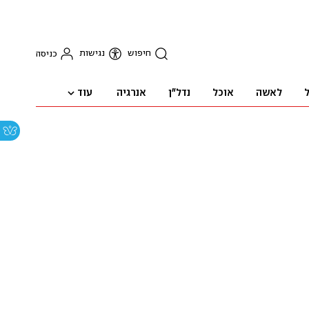
חיפוש
נגישות
כניסה
עוד
ל
לאשה
אוכל
נדל"ן
אנרגיה