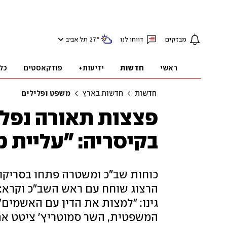
מבזקים
דווחו לנו
°
27
תל אביב
ראשי
חדשות
ידיעות+
פודקאסטים
כל
חדשות
חדשות בארץ
משפט ופלילים
פצצות תאורה נפלו
בקיסריה: "עליית מ
כוחות שב"כ ומשטרה פתחו בסריקות 
הרצוג שוחח עם ראש השב"כ וקרא: 
גינו: "למצות את הדין עם האשמים
המשפטית, השר סמוטריץ' ציטט את 