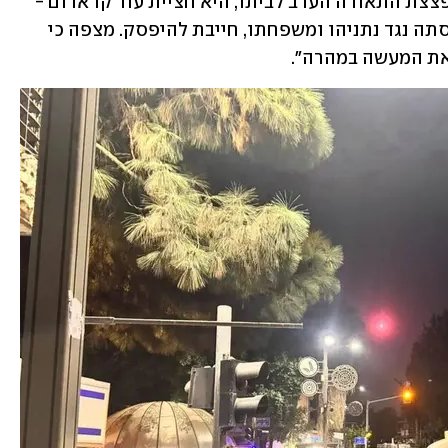
נגד ראש הממשלה חוצה כל גבול. זריקת פצצת התאורה הערב לביתו, היא חציית עוד קו אדום - 
היום זו פצצת תאורה, מחר זה ירי חי. ההסתה נגד נתניהו ומשפחתו, חייבת להיפסק. מצפה כי 
את המעשה במהרה".