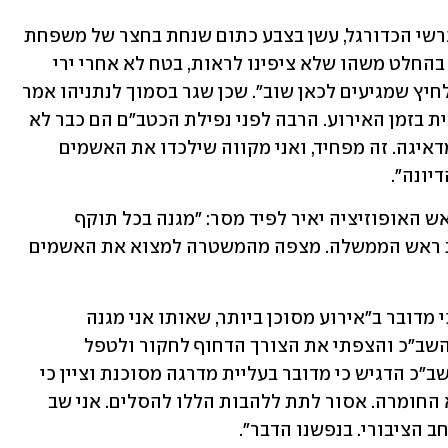
אחד השכנים אמר: "זה היה ממש כמו במגרשי הכדורגל, עשן בצבע כתום שנחת בחצר של משפחת 
נתניהו. בני המשפחה לא היו כאן, אבל זה בהחלט משהו שלא ציפינו לראות, בטח לא אחרי ירי 
הכטב"ם מלבנון שפגע בחזית הבית. זה מלחיץ שמגיעים לכאן שוב". שכן שגר בסמוך לנתניהו אמר 
כי "ראש הממשלה ובני משפחו לא היו בבית בזמן האירוע. הרבה לפני נפילת הכטב"ם הם כבר לא 
מגיעים לפה, אבל זו עדיין עליית מדרגה מדאיגה. זה מפחיד, ואני מקווה שילכדו את האשמים 
יונה".
זמן קצר אחרי הודעת שב"כ והמשטרה, ראש האופוזיציה יאיר לפיד מסר: "מגנה בכל תוקף 
אפשרי את ירי פצצות התאורה לעבר בית ראש הממשלה. מצפה מהמשטרה למצוא את האשמים 
בהמשך, נשיא המדינה יצחק הרצוג אמר כי מדובר ב"אירוע מסוכן ביותר, שאותו אני מגנה 
בתוקף". לדבריו, "שוחחתי כעת עם ראש השב"כ והצפתי את הצורך הדחוף לחקור ולטפל 
באחראים לאירוע בהקדם המיידי. ראש השב"כ הדגיש כי מדובר בעליית מדרגה מסוכנת וציין כי 
חקירת השב״כ והמשטרה מבוצעת במלוא החומרה. אסור לתת ללהבות הללו להסלים. אני שב 
ב הציבורי. בנפשנו הדבר".