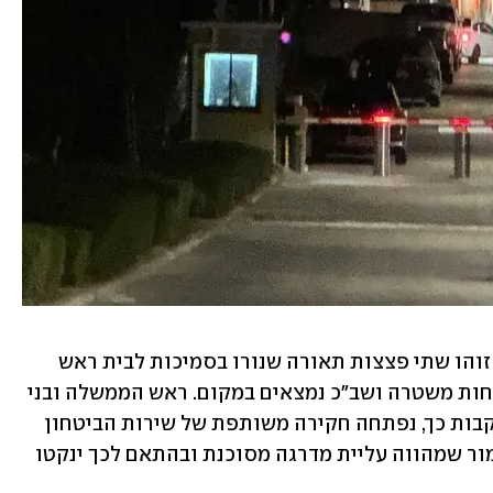
לפי שב"כ והמשטרה, "סמוך לשעה 19:30 זוהו שתי פצצות תאורה שנורו בסמיכות לבית ראש 
הממשלה בקיסריה ונחתו בחצר הבית. כוחות משטרה ושב"כ נמצאים במקום. ראש הממשלה ובני 
משפחתו לא נכחו בבית בזמן האירוע. בעקבות כך, נפתחה חקירה משותפת של שירות הביטחון 
הכללי ומשטרת ישראל. מדובר באירוע חמור שמהווה עליית מדרגה מסוכנת ובהתאם לכך ינקטו 