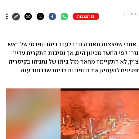
|
ן תמרי
35 תגובות
המשטרה פתחה בסריקות באזור קיסריה, אחרי שפצצות תאורה נורו לעבר ביתו הפרטי של ראש 
הממשלה בנימין נתניהו ביישוב. הפצצות נורו לפי החשד מכיוון הים, אך נסיבות התקרית עדיין 
בבדיקה - וטרם נעצרו האחראים. הערב, נציין, לא התקיימה מחאה מול ביתו של נתניהו בקיסריה 
לראשונה זה זמן רב - בעקבות החלטת המפגינים להעתיק את ההפגנות לביתו שברחוב עזה 