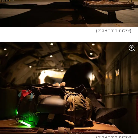
(
צילום: דובר צה"ל
)