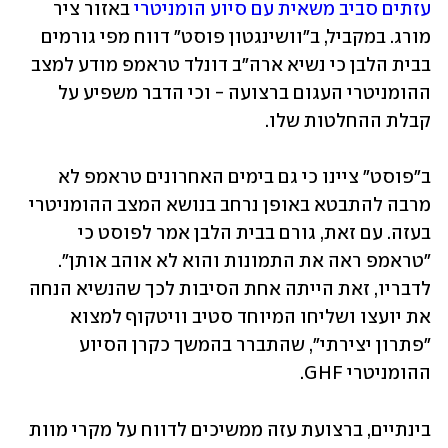
עזתים סביב משאית עם סיוע הומניטרי
 באזור ציר 
מורג. במקביל, ב"וושינגטון פוסט" דווח מפי גורמים 
בבית הלבן כי נשיא ארה"ב דונלד טראמפ מודע למצב 
ההומניטרי העגום ברצועה - וכי הדבר משפיע על 
קבלת ההחלטות שלו.
ב"פוסט" ציינו כי גם בימים האחרונים טראמפ לא 
מרבה להתבטא באופן נרחב בנושא המצב ההומניטרי 
בעזה. עם זאת, גורם בבית הלבן אמר לפוסט כי 
"טראמפ ראה את התמונות והוא לא אוהב אותן". 
לדבריו, זאת הייתה אחת הסיבות לכך שהנשיא הנחה 
את יועצו ושליחו המיוחד סטיב וויטקוף למצוא 
"פתרון יצירתי", שהתברר בהמשך כקרן הסיוע 
ההומניטרי GHF.
בינתיים, ברצועת עזה ממשיכים לדווח על מקרי מוות 