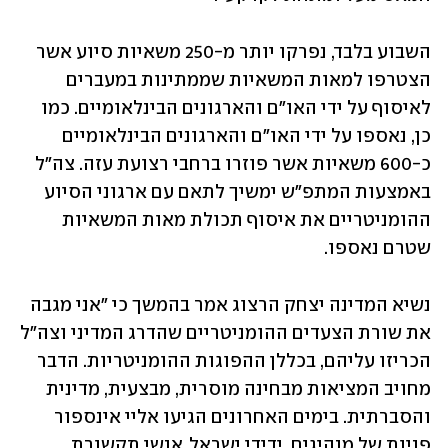
השבוע בלבד, נפרקו יותר מ-250 משאיות סיוע אשר 
הצטרפו למאות המשאיות שממתינות במעברים 
לאיסוף על ידי האו"ם והארגונים הבינלאומיים. כמו 
כן, נאספו על ידי האו"ם והארגונים הבינלאומיים 
כ-600 משאיות אשר פוזרו ברחבי רצועת עזה. צה"ל 
באמצעות המתפ"ש ימשיך לתאם עם ארגוני הסיוע 
ההומניטריים את איסוף תכולת מאות המשאיות 
שטרם נאספו.
נשיא המדינה יצחק הרצוג אמר בהמשך כי "אני מגבה 
את שורת הצעדים ההומניטריים שהדרג המדיני וצה"ל 
הכריזו עליהם, בכללן ההפוגות ההומניטריות. הדבר 
מחויב המציאות מבחינה מוסרית, מבצעית, מדינית 
והסברתית. בימים האחרונים הגיעו אליי אינספור 
פניות של מנהיגים, ידידי ישראל, אנשי תקשורת 