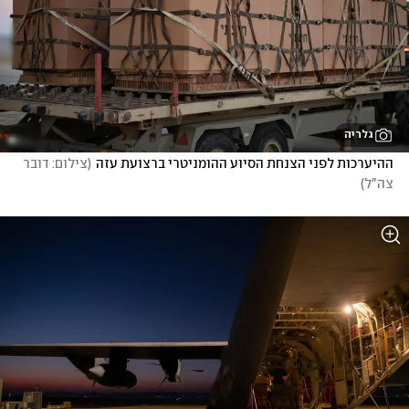
גלריה
ההיערכות לפני הצנחת הסיוע ההומניטרי ברצועת עזה
(
צילום: דובר 
צה"ל
)