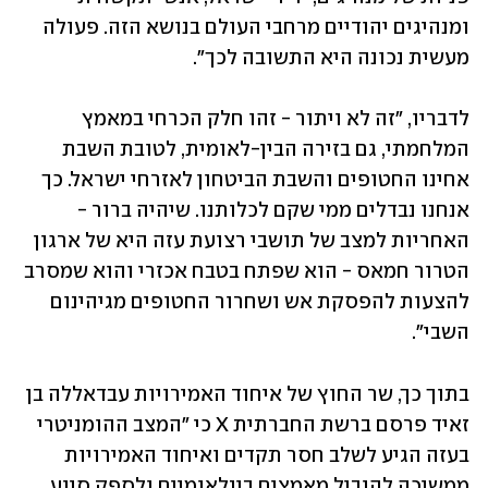
ומנהיגים יהודיים מרחבי העולם בנושא הזה. פעולה 
מעשית נכונה היא התשובה לכך".
לדבריו, "זה לא ויתור - זהו חלק הכרחי במאמץ 
המלחמתי, גם בזירה הבין-לאומית, לטובת השבת 
אחינו החטופים והשבת הביטחון לאזרחי ישראל. כך 
אנחנו נבדלים ממי שקם לכלותנו. שיהיה ברור - 
האחריות למצב של תושבי רצועת עזה היא של ארגון 
הטרור חמאס - הוא שפתח בטבח אכזרי והוא שמסרב 
להצעות להפסקת אש ושחרור החטופים מגיהינום 
השבי".
בתוך כך, שר החוץ של איחוד האמירויות עבדאללה בן 
זאיד פרסם ברשת החברתית X כי "המצב ההומניטרי 
בעזה הגיע לשלב חסר תקדים ואיחוד האמירויות 
ממשיכה להוביל מאמצים בינלאומיים ולספק סיוע 