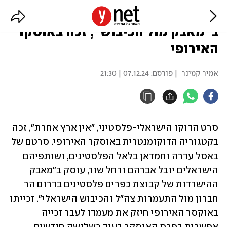
סרט דוקו ישראלי-פלסטיני, שעוסק
ב"מאבק מול הכיבוש", זכה באוסקר
האירופי
אמיר קמינר
| פורסם:
07.12.24 | 21:30
סרט הדוקו הישראלי-פלסטיני, "אין ארץ אחרת", זכה 
בקטגוריה הדוקומנטרית באוסקר האירופי. סרטם של 
באסל עדרה וחמדאן בלאל הפלסטינים, ושותפיהם 
הישראלים יובל אברהם ורחל שור, עוסק ב"מאבק 
ההישרדות של קבוצת כפרים פלסטינים בדרום הר 
חברון מול התעמרות צה"ל והכיבוש הישראלי". זכייתו 
באוקסר האירופי חיזק את מעמדו לעבר זכייה 