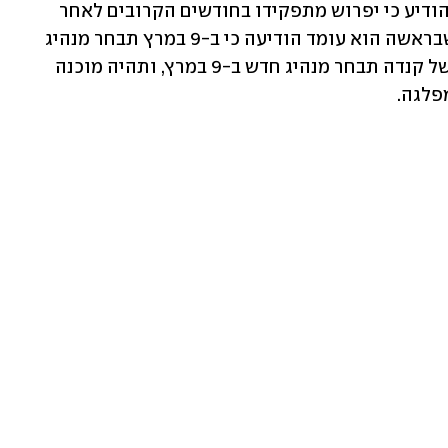
אחרי שראש ממשלת קנדה ג'סטין טרודו הודיע כי יפרוש מתפקידו בחודשים הקרובים לאחר 
תשע שנים בשלטון, המפלגה הליברלית שבראשה הוא עומד הודיעה כי ב-9 במרץ תבחר מנהיג 
חדש שיחליף אותו. "המפלגה הליברלית של קנדה תבחר מנהיג חדש ב-9 במרץ, ותהיה מוכנה 