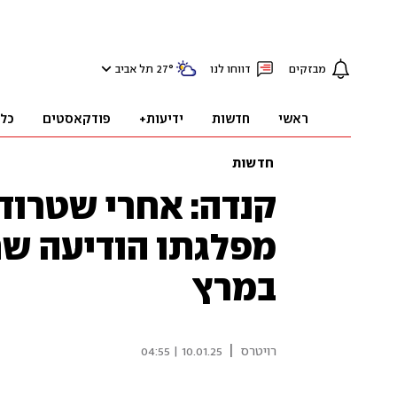
מבזקים
דווחו לנו
°
27
תל אביב
ראשי
חדשות
ידיעות+
פודקאסטים
כל
חדשות
קנדה: אחרי שטרודו
במרץ
|
רויטרס
10.01.25 | 04:55