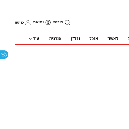
חיפוש
נגישות
כניסה
עוד
לאשה
אוכל
נדל"ן
אנרגיה