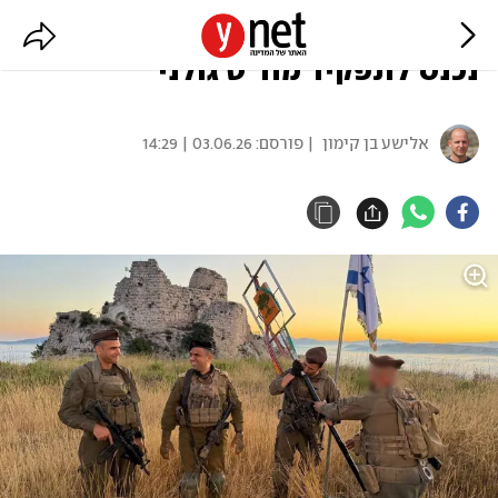
בטקס ברכס הבופור: אל"מ איוב כיוף
נכנס לתפקיד מח"ט גולני
אלישע בן קימון
| פורסם:
03.06.26 | 14:29