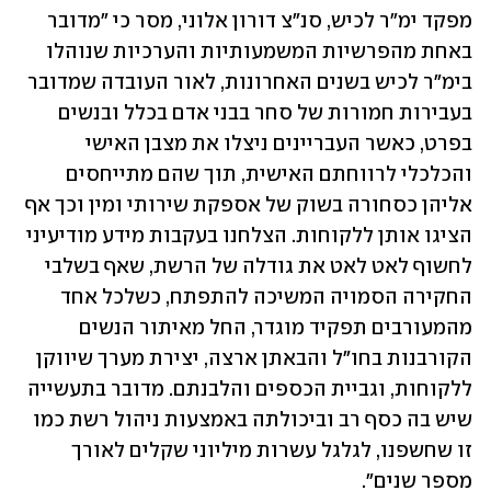
מפקד ימ"ר לכיש, סנ"צ דורון אלוני, מסר כי "מדובר 
באחת מהפרשיות המשמעותיות והערכיות שנוהלו 
בימ"ר לכיש בשנים האחרונות, לאור העובדה שמדובר 
בעבירות חמורות של סחר בבני אדם בכלל ובנשים 
בפרט, כאשר העבריינים ניצלו את מצבן האישי 
והכלכלי לרווחתם האישית, תוך שהם מתייחסים 
אליהן כסחורה בשוק של אספקת שירותי ומין וכך אף 
הציגו אותן ללקוחות. הצלחנו בעקבות מידע מודיעיני 
לחשוף לאט לאט את גודלה של הרשת, שאף בשלבי 
החקירה הסמויה המשיכה להתפתח, כשלכל אחד 
מהמעורבים תפקיד מוגדר, החל מאיתור הנשים 
הקורבנות בחו"ל והבאתן ארצה, יצירת מערך שיווקן 
ללקוחות, וגביית הכספים והלבנתם. מדובר בתעשייה 
שיש בה כסף רב וביכולתה באמצעות ניהול רשת כמו 
זו שחשפנו, לגלגל עשרות מיליוני שקלים לאורך 
מספר שנים".