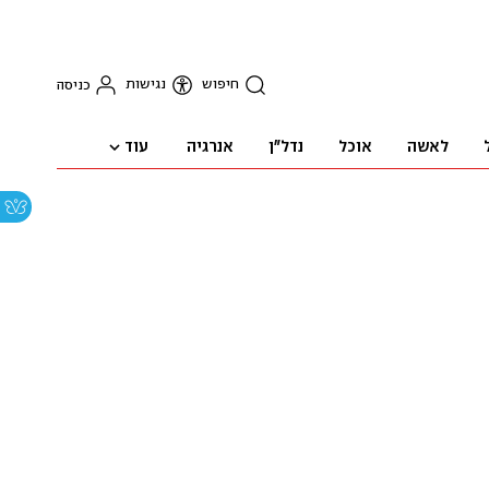
חיפוש
נגישות
כניסה
עוד
לאשה
אוכל
נדל"ן
אנרגיה