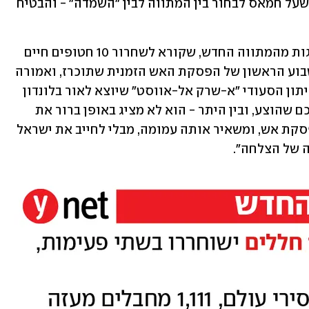
כאשר שר הביטחון ישראל כ"ץ אף הודיע שעל חמאס לבחור בין המתווה לבין "השמדה" - והבטיח 
עם זאת, בחמאס ממשיכים להביע הסתייגות מהמתווה החדש, שקורא לשחרור 10 חטופים חיים 
ו-18 חללים בשתי פעימות - שיושלמו בשבוע הראשון של הפסקת האש הזמנית שתוכרז, ואמורה 
להימשך 60 יום. מקורות בחמאס אמר לעיתון הסעודי "א-שרק אל-אווסט" שיוצא לאור בלונדון 
כי "ישנן בעיות ברורות רבות בנוסח ההסכם שהוצע, ובין היתר - הוא לא מציג באופן ברור את 
תקופת ה-60 יום כהתחייבות להסכם הפסקת אש, ומשאיר אותה עמומה, מבלי לחייב את ישראל 
 של הצלחה".