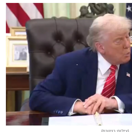
(
צילום: רויטרס
)