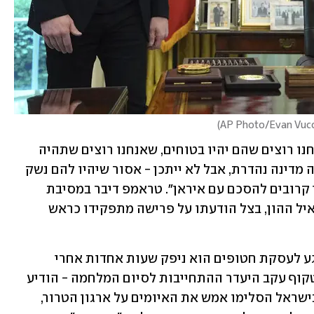
)
בנוגע למו"מ מול האיראנים הוא ציין: "אנחנו רוצים שהם יהיו בטוחים, שאנחנו רוצים שתהיה 
להם מדינה מאוד-מאוד מוצלחת - שתהיה מדינה נהדרת, אבל לא ייתכן - אסור שיהיו להם נשק 
גרעיני. פשוט מאוד. ואני חושב שאנחנו די קרובים להסכם עם איראן". טראמפ דיבר במסיבת 
עיתונאים לצד אילון מאסק, שבה נפרד מאיל ההון, בצל הודעתו על פרישה מתפקידו כראש 
את הצהרתו האופטימית של טראמפ בנוגע לעסקת חטופים הוא ניפק שעות אחדות אחרי 
שחמאס - שהביע הסתייגות ממתווה וויטקוף עקב היעדר ההתחייבות לסיום המלחמה - הודיע 
כי הוא ממשיך לבחון את המתווה. מנגד, בישראל הסלימו אמש את האיומים על ארגון הטרור, 