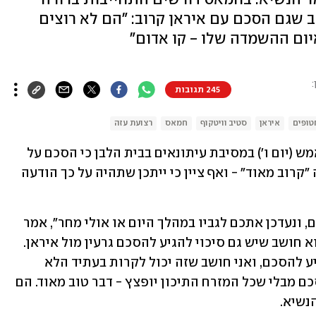
שגם הסכם עם איראן קרוב: "הם לא רוצים
איום ההשמדה שלו - קו אדום"
:
245 תגובות
טופים
איראן
סטיב וויטקוף
חמאס
רצועת עזה
נשיא ארצות הברית דונלד טראמפ אמר אמש (יום ו') במסיבת עיתונאים בבית הלבן כי הסכם על 
עסקת חטופים והפסקת אש ברצועת עזה "קרוב מאוד" - ואף ציין כי ייתכן שתהיה על כך הודעה 
"הם (ישראל וחמאס) קרובים מאוד להסכם, ונעדכן אתכם לגביו במהלך היום או אולי מחר", אמר 
אתמול טראמפ, ובאותה נשימה ציין כי הוא חושב שיש גם סיכוי להגיע להסכם גרעין מול איראן. 
"הם לא רוצים להיחרב, הם מעדיפים להגיע להסכם, ואני חושב שזה יכול לקרות בעתיד הלא 
רחוק. זה יהיה דבר נהדר. נוכל להגיע להסכם מבלי שכל המזרח התיכון יופצץ - דבר טוב מאוד. הם 
נשיא.