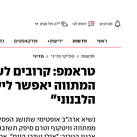
מבזקים
דווחו לנו
°
27
תל אביב
ראשי
חדשות
ידיעות+
פודקאסטים
כל
חדשות
פוליטי מדיני
מדיני
טראמפ: קרובים לע
המתווה יאפשר ליש
הלבנוני"
נשיא ארה"ב אופטימי שתושג הפסק
ממתווה וויטקוף וטרם סיפק תשובה
ארגון הטרור: "אולי נעדכן היום", 