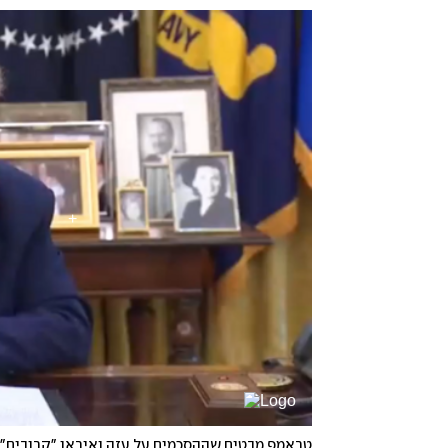
טראמפ מבטיח שההסכמים על עזה ואיראן "קרובים"