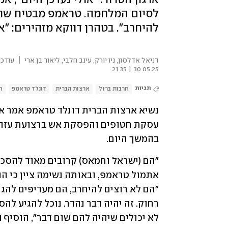
לסיום המלחמה. טראמפ מבטיח שוב 
להיחרב". בטהרן דווקא מזהירים: "
|
דניאל אדלסון, ניו יורק
,
עינב חלבי
,
ליאור בן ארי
עודכן
30.05.25 | 21:35
תגיות
חרבות ברזל
ארצות הברית
דונלד טראמפ
ח
בהמשך היום. 
לא יכולים שיהיה להם שום דבר", הוסיף ה