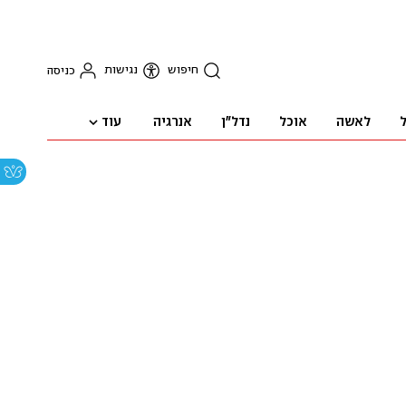
חיפוש
נגישות
כניסה
עוד
ל
לאשה
אוכל
נדל"ן
אנרגיה