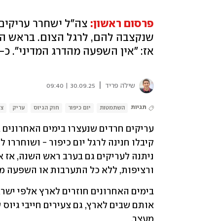
פרסום ראשון:
צה"ל ישחרר עריקים
שנקצבה להם, לרגל הצום. בראש הש
אז: "אין השפעה מהדרג המדיני". כ-20 נוספים נעצרו בחזרה מאומן
|
שילֹה פריד
30.09.25 | 09:40
תגיות
השתמטות
יום כיפור
חוק הגיוס
עריק
צ
ורציפות, ללא כל התערבות או השפעה מצד
מעצר.