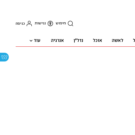
חיפוש
נגישות
כניסה
עוד
ל
לאשה
אוכל
נדל"ן
אנרגיה