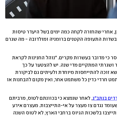
ביממה האחרונה נעצרו כ-20 שבים מאומן, אחרי שהחזרה לקחה כמה ימים בשל היעדר טיסות 
ישירות מאוקראינה לארץ וכן בשל עומס בשדות התעופה הקטנים ברומניה ומולדובה - מה שגרם 
עו"ד שלמה חדד המייצג עריקים חרדים מסר כי מדובר בעשרות מקרים. "נוהל החנינות לקראת 
ראש השנה ויום הכיפורים הוא הליך מוכר ושגרתי המתקיים מדי שנה. יש להצטער על כך 
שדווקא כאשר מדובר בציבור החרדי, הנושא זוכה להתייחסות מיוחדת ולעיתים גם לביקורת 
שאינה במקומה. חשוב להדגיש – דין משתמט חרדי כדין כל משתמט אחר, ואין מקום להבחנות או 
דים בנתב"ג
, לאחר שנמצא כי בכוונתם לטוס, מרביתם 
לאומן שבאוקראינה, בעוד הם חייב גיוס שעומד נגדם צו מעצר על אי-התייצבות. מעצרם אירע 
חרף קריאת רבני ברסלב לצעירים, שלא התייצבו בלשכות הגיוס ברחבי הארץ, לא לטוס השנה 