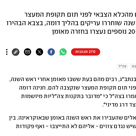
 מהכלא הצבאי לפני תום תקופת המעצר
נה שוחררו עריקים בהליך דומה, בצבא הבהירו
270 תגובות
בא
צה"ל
עריקים חרדים שנעצרו בימים האחרונים בנתב"ג, רבים מהם בעת ששבו מאומן אחרי ראש השנה, 
קיבלו חנינה לרגל יום כיפור - ושוחררו לפני תום תקופת המעצר שנקצבה להם. חנינה דומה 
ניתנה לעריקים גם בערב ראש השנה, אז אמרו בצה"ל כי "מדובר בתקנות צה"ליות מיושמות 
 דרג מדיני".
בימים האחרונים חוזרים לארץ אלפי ישראלים שהעבירו את ראש השנה באומן שבאוקראינה. בין 
אותם שבים לארץ, גם צעירים חייבי גיוס שיש נגדם צווים - אליהם לא התייצבו - ואף פקודות 