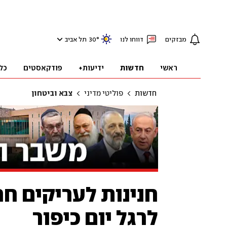
מבזקים
דווחו לנו
°
30
תל אביב
ראשי
חדשות
ידיעות+
פודקאסטים
כל
חדשות
פוליטי מדיני
צבא וביטחון
חנינות לעריקים חר
לרגל יום כיפור