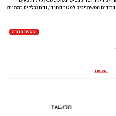
מדובר ביוזמה ייחודית לשחרור עריקים חרדים הינה חסרת בסיס. בפועל, מבין כלל הזכאים 
לשחרור מוקדם לרגל יום כיפור, ישנם רק בודדים המשתייכים למגזר החרדי, והם נכללים במתווה 
הוספת תגובה
הצג עוד