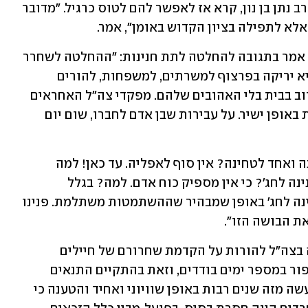
משום חשש המעצר. יו"ר איחוד ברסלב, הרב נתן בן נון, קרא אז לאפשר להם לטוס כרגיל. "מדובר 
אלא לתפילה בציון הקדוש באומן", אמר.
אורי קידר, מנכ"ל תנועת ישראל חופשית, אמר בתגובה להחלטה לתת חנינות: ״ההחלטה לשחרר 
עריקים מהכלא כדי להקל עליהם בצום היא יריקה בפרצוף למשרתים, למשפחות, להורים 
ולילדים, שיבלו גם את יום הכיפורים הקרוב בבית בלי האהובים שלהם. מפקדי צה"ל האחראים 
לכך יצטרכו להתנצל בפני הציבור המשרת באופן ישיר. על עבירות שבן אדם לחברו, שום יום 
מארגון אימהות בחזית נמסר: "אחד לחנינה ואחד לטחינה? אין סוף לאפליה. עד כאן! למה 
הלוחמים והלוחמות שלנו לא מקבלים 'חנינה לחג'? כי אין מספיק כוח אדם. למה? בגלל 
שהחרדים גם משתמטים וגם מקבלים 'חנינה לחג' באופן שמבהיר שההשתמטות משתלמת. פנינו 
ת הבושה הזו".
דובר צה"ל מסר: "בסמכות גורמי האכיפה בצה"ל להורות על הקדמת שחרורם של חיילים 
המצויים במחבוש או במאסר לרגל יום כיפור במספר ימים בודדים, וזאת בהתקיים התנאים 
הקבועים בתקנות. השימוש בסמכות זו נעשה מזה שנים רבות באופן שוויוני ואחיד והטענה כי 