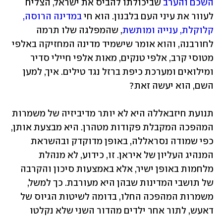
השכם והערב
 שביכולתו להביס את ישראל, הצליח 
לעוור את עיני העם בלבנון. הוא חי 
במדינה הרוסה, 
קלוקלת, ענייה ומותשת
, שהמפלגה שלו תרמה 
לחורבנה, והוא אומר שישמיד מדינה המחזיקה באלפי 
מטוסי קרב, אלפי טנקים, מאות אלפי חיילי סדיר 
ומילואים ומערכת כיפת ברזל נגד טילים. איך, למען 
השם, הוא יעשה זאת?
תנועת חיזבאללה היא לא יותר מדיביזיה של משמרות 
המהפכה המקבלת פקודות מטהרן. היא מבצעת אותן, 
כפי שמודה נסראללה, באופן מדוקדק ובהשראת 
המנהיג העליון של איראן. זו, כידוע, לא מנהלת 
מלחמות באופן ישיר, אלא באמצעות סיכון והקרבה 
של תושבי המדינות שבהן היא מעורבת. כך למשל, 
משמרות המהפכה החלו, בדומה לשיטות הגיוס של 
דאעש, לתור אחר ילדים מהדור השני שלא נקלטו 