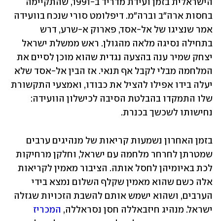
הישראלית בזמן ועידת מדריד ב-1991, שהתקיימה 
בחסות ארה"ב וברה"מ. דיפלומט סורי שנכח בוועידה 
אמר שנציגו של אל-אסד, פארוק א-שרע, דרש 
בתחילה נסיגה מלאה מהגולן. ראש ממשלת ישראל 
יצחק שמיר ענה בהצעה נגדית שהוא מוכן לסיים את 
המלחמה מבלי לקבל אף תנאי. אז הבין אל-אסד שלא 
יעלה בידו אפילו להציל את כבודו, ואמצעי התקשורת 
שלו התמקדו בהבלטת הסיבה לכישלון הוועידה: 
נחישותו לשכשך בכנרת.
בזמן האחרון נשמעות קריאות של מנהיגים ערבים 
שמטרתן לחרחר מלחמה עם ישראל, וחלקן מרחיקות 
לכת באיומיהן לחסל אותה. הציבור מאמין לקריאות 
אלה כשם שהוא מאמין שקלף השלום נמצא בידי 
הערבים, ושהוא ישמש אותם להשבת הזכויות שגזלה 
ישראל. מנהיג חיזבאללה חסן נסראללה, 
המכריז 