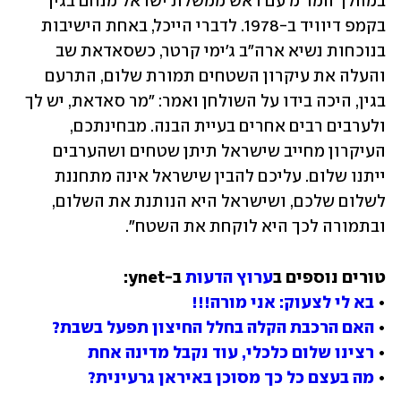
במהלך המו"מ עם ראש ממשלת ישראל מנחם בגין 
בקמפ דיוויד ב-1978. לדברי הייכל, באחת הישיבות 
בנוכחות נשיא ארה"ב ג'ימי קרטר, כשסאדאת שב 
והעלה את עיקרון השטחים תמורת שלום, התרעם 
בגין, היכה בידו על השולחן ואמר: "מר סאדאת, יש לך 
ולערבים רבים אחרים בעיית הבנה. מבחינתכם, 
העיקרון מחייב שישראל תיתן שטחים ושהערבים 
ייתנו שלום. עליכם להבין שישראל אינה מתחננת 
לשלום שלכם, ושישראל היא הנותנת את השלום, 
ובתמורה לכך היא לוקחת את השטח".
טורים נוספים ב
ערוץ הדעות
• 
בא לי לצעוק: אני מורה!!!
• 
האם הרכבת הקלה בחלל החיצון תפעל בשבת?
• 
רצינו שלום כלכלי, עוד נקבל מדינה אחת
• 
מה בעצם כל כך מסוכן באיראן גרעינית?