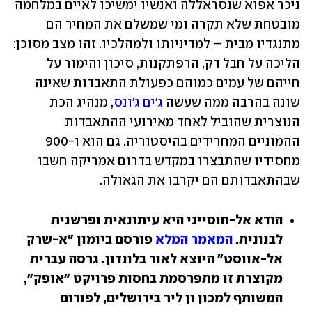
ניכר אפוא שנסראללה ואנשיו ימשיכו לאיים במלחמה 
מובטחת שלא תקרה ומי שמשלם את המחיר הם 
מתנגדיו מבית – למדיניותו ולמהלכיו. זהו מצב מסוכן: 
הליכה על חבל דק, הרפתקנות, סיכון והימור על 
חייהם של עמים כמוהם כפעולת התאבדות שאינה 
שונה בהרבה ממה שעשה 
ג'ים ג'ונס
, מנהיג הכת 
הנוצרית שהוביל לאחד מאירועי ההתאבדות 
ההמוניים המחרידים בהיסטוריה. גם הוא ו-900 
מחסידיו שהתבצרו במקדש בדרום אמריקה חשבו 
שבהתאבדותם הם יקרבו את הגאולה.
הודא אל-חוסייני היא עיתונאית ופרשנית 
לבנונית. 
המאמר המלא
 פורסם ביומון "א-שרק 
אל-אווסט" היוצא לאור בלונדון. גרסה עברית 
מקוצרת זו מתפרסמת בחסות פרויקט "אופק", 
המשותף למכון ון ליר בירושלים, לפורום 