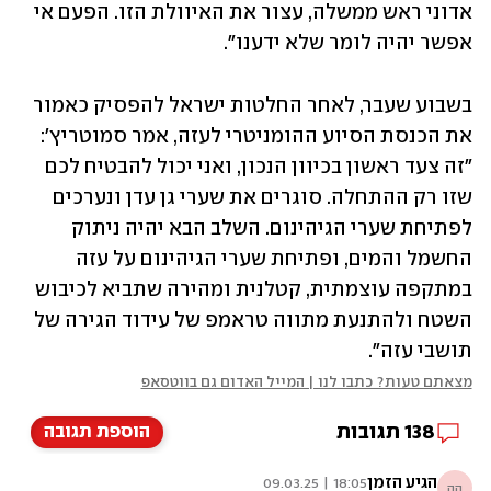
‏אדוני ראש ממשלה, עצור את האיוולת הזו. ‏הפעם אי 
אפשר יהיה לומר שלא ידענו". 
בשבוע שעבר, לאחר החלטות ישראל להפסיק כאמור 
את הכנסת הסיוע ההומניטרי לעזה, אמר סמוטריץ': 
"זה צעד ראשון בכיוון הנכון, ואני יכול להבטיח לכם 
שזו רק ההתחלה. סוגרים את שערי גן עדן ונערכים 
לפתיחת שערי הגיהינום. השלב הבא יהיה ניתוק 
החשמל והמים, ופתיחת שערי הגיהינום על עזה 
במתקפה עוצמתית, קטלנית ומהירה שתביא לכיבוש 
השטח ולהתנעת מתווה טראמפ של עידוד הגירה של 
תושבי עזה".
מצאתם טעות? כתבו לנו | המייל האדום גם בווטסאפ
138
תגובות
הוספת תגובה
הגיע הזמן
18:05 | 09.03.25
הה