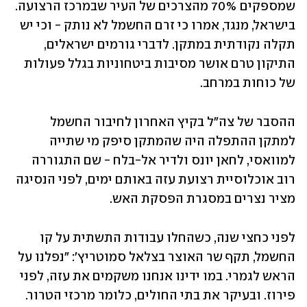
שמספקים 70% מהצרכים של העיר שבמרכז הרצועה. 
בישראל, מנגד, אמרו כי זרם החשמל לא נותק - וכי יש 
תקלה נקודתית במתקן. לדברי גורמים ישראלים, 
התיקון טרם אושר מסיבות ביטחוניות בגלל פעולות 
של כוחות במרחב.
ההסבר של צה"ל בקיץ האחרון לחיבור החשמל 
למתקן ההתפלה היה שהמתקן סיפק מי שתייה 
למוואסי, לחאן יונס ולדיר אל-בלח - שם התגוררה 
רוב אוכלוסיית רצועת עזה באותם ימים, לפני הנסיגה 
מציר נצרים במסגרת הפסקת האש. 
לפני כחצי שנה, כשהחלו עבודות התשתית על קו 
החשמל, תקף שר האוצר בצלאל סמוטריץ': "נפלנו על 
הראש לגמרי. במו ידינו אנחנו משקמים את עזה, לפני 
פירוז. ‏ובעיקר את בתי החולים, כלומר מרכזי הטרור. 