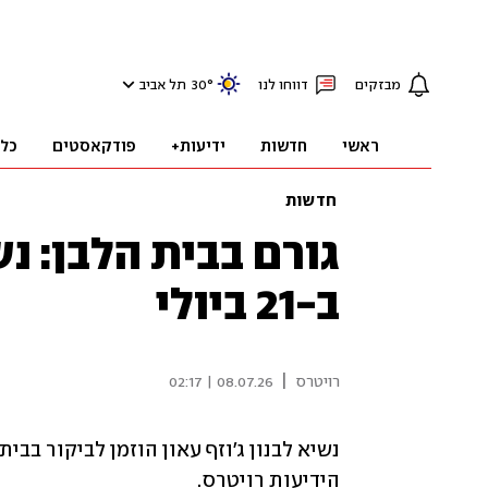
מבזקים
דווחו לנו
°
30
תל אביב
ראשי
חדשות
ידיעות+
פודקאסטים
כל
חדשות
גורם בבית הלבן: נש
ב-21 ביולי
|
רויטרס
08.07.26 | 02:17
הידיעות רויטרס.  