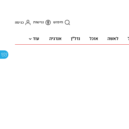
חיפוש
נגישות
כניסה
עוד
לאשה
אוכל
נדל"ן
אנרגיה