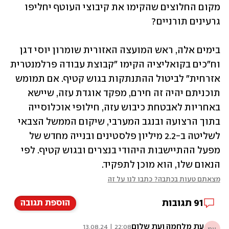
מקום החלוצים שהקימו את קיבוצי העוטף יחליפו 
גרעינים תורניים? 
בימים אלה, ראש המועצה האזורית שומרון יוסי דגן 
וח"כים בקואליציה הקימו "קבוצת עבודה פרלמנטרית 
אזרחית" לביטול ההתנתקות בגוש קטיף. אם תמומש 
תוכניתם יהיה זה חירם, מפקד אוגדת עזה, שיישא 
באחריות לאבטחת כיבוש עזה, חילופי אוכלוסייה 
בתוך הרצועה ובנגב המערבי, שיקום הממשל הצבאי 
לשליטה ב-2.2 מיליון פלסטינים ובנייה מחדש של 
מפעל ההתיישבות היהודי בנצרים ובגוש קטיף. לפי 
הנאום שלו, הוא מוכן לתפקיד.
מצאתם טעות בכתבה? כתבו לנו על זה
91
תגובות
הוספת תגובה
עת מלחמה ועת שלום
22:08 | 13.08.24
עמ