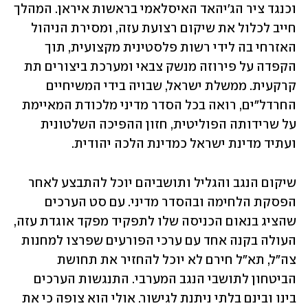
וכנגד ציר הג'יהאד האיסלאמי בראשות איראן. המהלך 
חייב לכלול את שיקום רצועת עזה, ומסירת הניהול 
האזרחי בה לידי רשות פלסטינית מקצועית, תוך 
הקפדה על פירוזה מנשק צבאי ומערכת ביצורים תת 
קרקעית. ממשלת ישראל, שבויה בידי המשיחיים 
החרדל"ים, רואה בכל הסדר מדיני מלכודת המאיימת 
על שרידותה הפוליטית, חזון ההפיכה השלטונית 
ועתיד מדינת ישראל כמדינת הלכה יהודית.
שיקום הנגב והגליל ותושביהם יוכל להתבצע לאחר 
הפסקת הלחימה ובהסדר מדיני. עם סט הערכים 
שהציג בנאום הכניסה שלו לתפקיד מפקד אוגדת עזה, 
העולה בקנה אחד עם ערכי הפורעים שפרצו למחנות 
צה"ל, תא"ל חירם לא יוכל להחזיר את תחושת 
הביטחון לתושבי הנגב המערבי. התנגשות הערכים 
בינו ובינם בלתי ניתנת לגישור. אולי הוא צופה כי את 