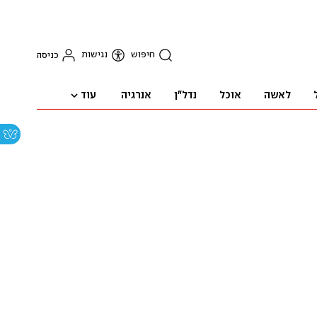
חיפוש
נגישות
כניסה
עוד
לאשה
אוכל
נדל"ן
אנרגיה