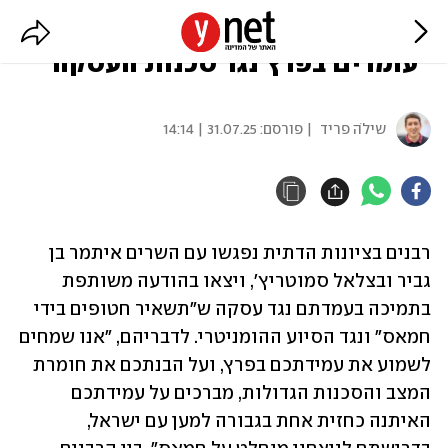
רבנים בתמיכה בבן גביר וסמוטריץ':
"עומדים בפרץ נגד סכנות העסקה"
שילֹה פריד
| פורסם:
31.07.25 | 14:14
רבנים בציונות הדתית נפגשו עם השרים איתמר בן 
גביר ובצלאל סמוטריץ', ויצאו בהודעה משותפת 
בתמיכה בעמדתם נגד עסקה ש"תשאיר חטופים בידי 
חמאס" ונגד הסיוע ההומניטרי. לדבריהם, "אנו שמחים 
לשמוע את עמידתכם בפרץ, ועל הבנתכם את חומרת 
המצב והסכנות הגדולות, מברכים על עמידתכם 
האיתנה כחזית אחת בגבורה למען עם ישראל, 