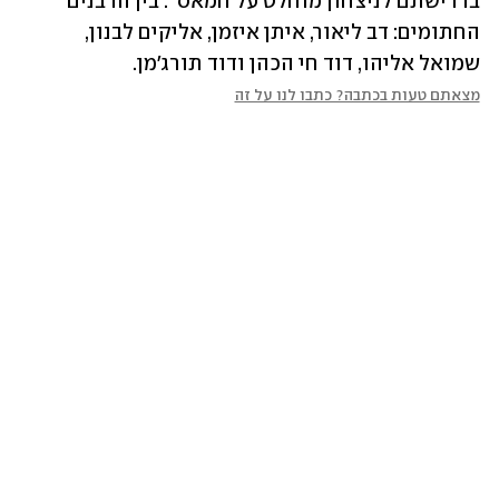
בדרישתם לניצחון מוחלט על חמאס". בין הרבנים 
החתומים: דב ליאור, איתן איזמן, אליקים לבנון, 
שמואל אליהו, דוד חי הכהן ודוד תורג'מן.
מצאתם טעות בכתבה? כתבו לנו על זה