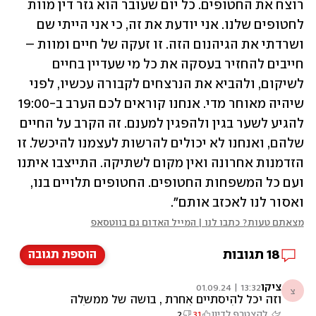
רוצח את החטופים. כל יום שעובר הוא גזר דין מוות 
לחטופים שלנו. אני יודעת את זה, כי אני הייתי שם 
ושרדתי את הגיהנום הזה. זו זעקה של חיים ומוות – 
חייבים להחזיר בעסקה את כל מי שעדיין בחיים 
לשיקום, ולהביא את הנרצחים לקבורה עכשיו, לפני 
שיהיה מאוחר מדי. אנחנו קוראים לכם הערב ב-19:00 
להגיע לשער בגין ולהפגין למענם. זה הקרב על החיים 
שלהם, ואנחנו לא יכולים להרשות לעצמנו להיכשל. זו 
הזדמנות אחרונה ואין מקום לשתיקה. התייצבו איתנו 
ועם כל המשפחות החטופים. החטופים תלויים בנו, 
ואסור לנו לאכזב אותם".
מצאתם טעות? כתבו לנו | המייל האדום גם בווטסאפ
18
תגובות
הוספת תגובה
ציקו
13:32 | 01.09.24
צ
וזה יכל להיסתיים אחרת , בושה של ממשלה
גחמות פוליטיות על בסיס חיי חטופים , תלכו
להצטרף לדיון
31
2