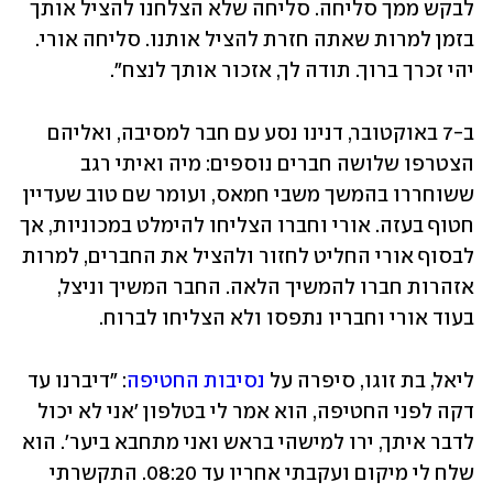
לבקש ממך סליחה. סליחה שלא הצלחנו להציל אותך 
בזמן למרות שאתה חזרת להציל אותנו. סליחה אורי. 
יהי זכרך ברוך. תודה לך, אזכור אותך לנצח".
ב-7 באוקטובר, דנינו נסע עם חבר למסיבה, ואליהם 
הצטרפו שלושה חברים נוספים: מיה ואיתי רגב 
ששוחררו בהמשך משבי חמאס, ועומר שם טוב שעדיין 
חטוף בעזה. אורי וחברו הצליחו להימלט במכוניות, אך 
לבסוף אורי החליט לחזור ולהציל את החברים, למרות 
אזהרות חברו להמשיך הלאה. החבר המשיך וניצל, 
בעוד אורי וחבריו נתפסו ולא הצליחו לברוח. 
ליאל, בת זוגו, סיפרה על 
נסיבות החטיפה
: "דיברנו עד 
דקה לפני החטיפה, הוא אמר לי בטלפון 'אני לא יכול 
לדבר איתך, ירו למישהי בראש ואני מתחבא ביער'. הוא 
שלח לי מיקום ועקבתי אחריו עד 08:20. התקשרתי 