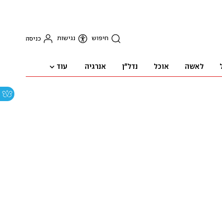
חיפוש
נגישות
כניסה
עוד
לאשה
אוכל
נדל"ן
אנרגיה