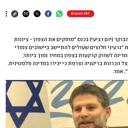
267 תגובות
שר האוצר בצלאל סמוטריץ' נשא דברים הבוקר (יום רביעי) בכנס ״מחזקים את הצפון - ציונות 
2025״, שנערך בקריית שמונה, בהשתתפות "גרעיני חלוצים שעולים להתיישב ביישובים צמודי 
גדר בצפון הארץ". השר חזר על הבטחת המדינה לשווק קרקעות בצפון במחיר נמוך ביותר, 
והתייחס גם ל"צונאמי המדיני", כלשונו, בצל הכרזות בריטניה וצרפת כי יכירו במדינה פלסטינית. 
, אמר.