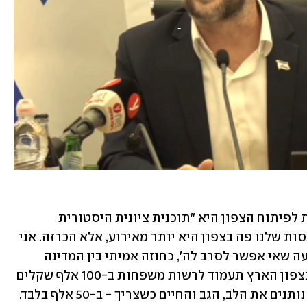
השר סמוטריץ' הצהיר בנאומו כי התוכנית לפיתוח הצפון היא "תוכנית ציונית היסטורית 
שמחזירה את המיקוד לצפון הארץ. התכנסות שלנו פה בצפון היא יותר מאירוע, אלא הכרזה. אני 
גאה להכריז כי הממשלה מציעה לכם 'הצעה שאי אפשר לסרב לה', כחוזה אמיתי בין המדינה 
לחלוציה: קרקע מפותחת מוכנה לבנייה בצפון הארץ תעמוד לרשות משפחות ב-100 אלף שקלים 
בלבד, ולמילואימניקים - האנשים שתמיד נותנים את הלב, הגב והחיים כשצריך - ב-50 אלף בלבד. 