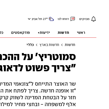
מבזקים
דווחו לנו
°
27
תל אביב
ראשי
חדשות
ידיעות+
פודקאסטים
כל
חדשות
חדשות בארץ
כללי
סמוטריץ' על ההכר
"צריך פשוט לדאוג
שר האוצר התייחס ל"צונאמי המדיני"
"זו אופנה חדשה. צריך לפתח את הא
אלף למשפחה - ובחצי מחיר למילוא