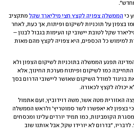
חדש".
הממשלה צפויה לקצץ חצי מיליארד שקל
 מתקציב 
השיקום לצפון. במשך קרוב לשנתיים נלחמו בצפון על תוכניות לשיקום ופיתוח, אך כעת, לאחר 
שהממשלה התחייבה על תקציב בסך 12 מיליארד שקל לטובת יישובי קו העימות בגבול לבנון – 
מבלי שהעבירה החלטות ממשלה מפורטות למימוש כל הכספים, היא צפויה לקצץ מהם מאות 
במסגרת הקיצוצים המתוכננים בתקציב המדינה תפגע הממשלה בתוכניות לשיקום הצפון ולא 
תעביר את ההחלטות הרב שנתיות עליהן התחייבה כמו לשיקום ופיתוח מערכת החינוך, אלא 
תגביל אותן לשנה אחת בלבד בשלב זה. זאת בניגוד למודל השיקום שאושר ליישובי הדרום בסך 
יו"ר פורום יישובי קו העימות וראש המועצה האזורית מטה אשר, משה דוידוביץ, זעם אתמול 
בשיחה עם ynet על הקיצוץ הצפוי ואמר כי בצפון לא יאפשרו לשר סמוטריץ' ולראש הממשלה 
נתניהו לחזור מהתחייבויות הממשלה: "במסגרת הקומבינות, כמו תמיד יורדים עלינו ומכסחים 
אותנו כי אנחנו פראיירים", טוען דוידוביץ. לדבריו, "בדרום לא יורידו שקל, אבל אותנו שוב 