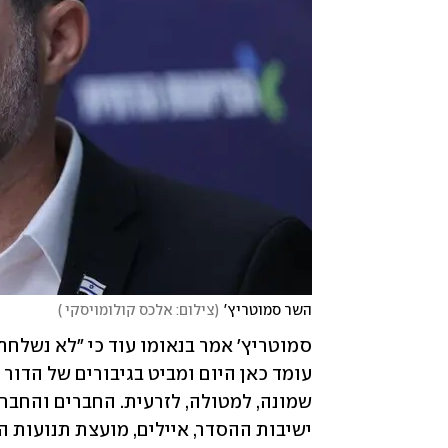
השר סמוטריץ'
(
צילום: אלכס קולומויסקי 
)