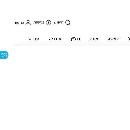
חיפוש
נגישות
כניסה
עוד
ל
לאשה
אוכל
נדל"ן
אנרגיה