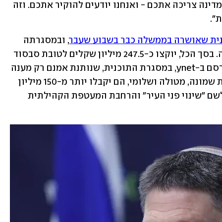
זו לא הנחה, זו הכרה, זו אמירה נחרצת: המדינה צריכה אתכם - ואנחנו יודעים להוקיר אתכם. וזה 
".
ית שאושרה בממשלה כבר בשבוע שעבר
, ובמסגרתה 
יועמק סבסוד הפיתוח על קרקעות לבנייה. בסך הכל, יוקצו כ-247.5 מיליון שקלים לטובת סבסוד 
זה לאלף יחידות דיור ראשונות. כפי שפורסם ב-ynet, במסגרת התוכנית, שנותנת אמנם רק מענה 
חלקי ליישובי המרחב העירוני ובהם קריית שמונה, מטולה ושלומי, הם יקבלו יותר מ-150 מיליון 
שקל לתכנון עירוני ולפיתוח מבני ציבור לשם "שינוי פני העיר" והרחבת המעטפת הקהילתית 