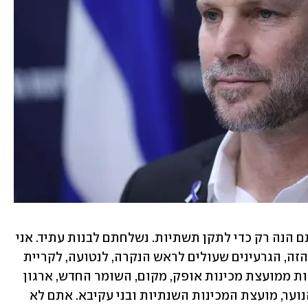
סמוטריץ' אמר בנאומו עוד כי "לא נשלחתם הנה רק כדי לתקן תשתיות. נשלחתם לבנות עתיד. אני 
עומד כאן היום ומביט בגיבורים של הדור הזה, הגרעינים שעולים לראש הנקרה, לנטועה, לקריית 
שמונה, למטולה, לזרעית. החברים והחברות ממועצת מכינות אופק, מקום, השומר החדש, ארגון 
ישיבות ההסדר, איילים, מועצת תנועות הנוער, מועצת המכינות השנתיות ובני עקיבא. אתם לא 