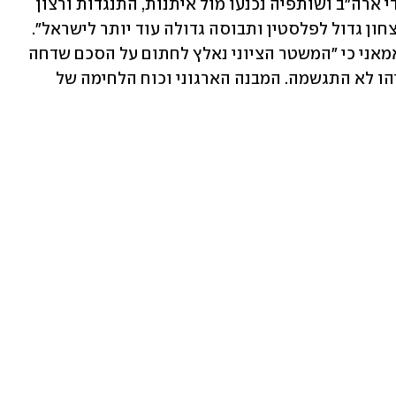
ומסרו כי "הישות הציונית הנתמכת על-ידי ארה"ב ושותפיה נכנעו מול איתנות, התנגדות ורצון 
עזה. סיום המלחמה והפסקת האש הם ניצחון גדול לפלסטין ותבוסה גדולה עוד יותר לישראל". 
אמש אמר שגריר איראן בלבנון מוג'תבא אמאני כי "המשטר הציוני נאלץ לחתום על הסכם שדחה 
מההתחלה. אף אחת מההבטחות של נתניהו לא התגשמה. המבנה הארגוני וכוח הלחימה של 