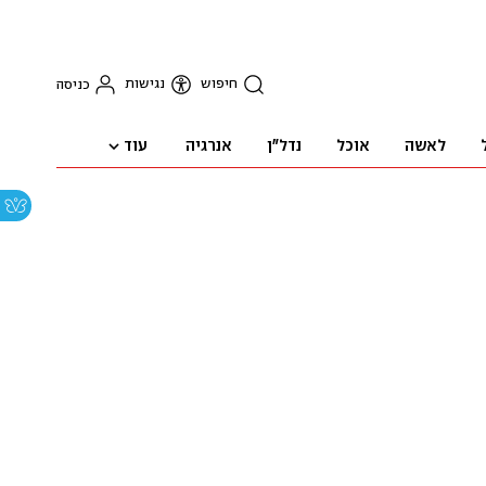
חיפוש
נגישות
כניסה
עוד
לאשה
אוכל
נדל"ן
אנרגיה