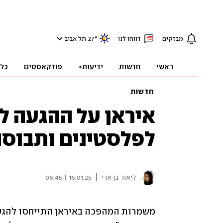
מבזקים
דווחו לנו
°
27
תל אביב
ראשי
חדשות
ידיעות+
פודקאסטים
כל
חדשות
איראן על ההגעה לע
לפלסטינים ותבוסה
|
ליאור בן ארי
16.01.25 | 06:45