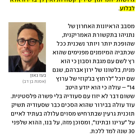
לבלוע
.
מסבב הראיונות האחרון של 
נתניהו בתקשורת האמריקנית, 
שהופכת יותר ויותר נשכנית ככל 
שכתביה המיומנים מפנימים שהוא 
רץ לשם עם מגבת וסבון כי הוא 
מניח, בלשונו של ירון אברהם, שגם 
בעז גאון
שם יוכל "לרחוץ בג'קוזי של ערוץ 
אסנת בן דב
14" – עולה כי הוא יודע היטב 
ששום דבר לא יזוז עם סעודיה בלי פשרה פלסטינית. 
עוד עולה בבירור שהוא הסכים כבר שסעודיה תשיק 
תוכנית גרעין שבתרחיש מסוים עלולה בעתיד לאיים 
על "ערינו ובתינו", ומסוכן מזה, על בנו, ההוא שלפני 
30 שנה למד ללכת.