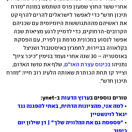
אחרי ששר החוץ שמעון פרס השתמש במונח "מזרח 
תיכון חדש" כדי לאפשר לישראלים להרים להרף קט 
את ראשיהם מההתגוששות היומיומית עם שכניהם 
הקרובים-הרחוקים, כדי לדמיין לרגע מציאות שבה 
אפשר לנסוע במכונית מרמת גן לפריז, עם הפסקת 
בקלאווה בביירות, לחמג'ון באיסטנבול ושניצל 
באוסטריה – 30 שנה אחרי נעמד בנימין "כיכר ציון" 
נתניהו 
בכינוס עצרת האו"ם
, שלף את טושו האדום, 
וצייר קו תחת הכותרת שאותה הלעיג רוב חייו: "מזרח 
תיכון חדש".
טורים נוספים ב
ערוץ הדעות
• 
למה אני, מהציונות הדתית, באתי להפגנה נגד 
יגאל לוינשטיין
• 
"פספסת גם את ההלוויה שלך" | דן שילון יום 
כיפור