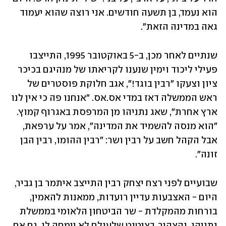
הוא נעמד, בן תשעה חודשים. אני רוצה שהוא יעמוד 
גאה במדינה הזאת".
שנתיים לאחר מכן, ב-5 באוקטובר 1995, התייצבו 
פעילי ליכוד וימין שנענו לקריאתו של מנהיגם בכיכר 
ציון וצעקו "רבין בוגד!", אגב חלוקת פוסטרים של 
ראש הממשלה דאז במדי אס.אס. "אנחנו פה כי אין לנו 
ארץ אחרת", שאג נתניהו מן המרפסת באגרוף קמוץ. 
"הוא מנסה להשמיד את המדינה", אמר על ערפאת, 
אבל הקהל חשב על רבין ושר: "רבין ההומו, רבין הבן 
זונה".
שבועיים לפני רצח יצחק רבין התייצב איתמר בן גביר, 
היום - האצבעות עדיין רועדות, ממאנות להאמין, 
בורחות מהמקלדת - שר הביטחון הלאומי בממשלת 
נתניהו, והצהיר, בציטוט שלעולם לא יימחה לו, גם אם 