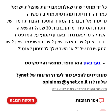
כל זה מותיר שתי שאלות: אם ידעת שהצלת ישראל 
כמדינה יהודית ודמוקרטית מחייבת פשרה 
טריטוריאלית, גרעון המזרח התיכון וקבורת חמור של 
תוכנית הסיפוח, מדוע בזבזת 30 שנה? והשאלה 
השנייה: מי ינאם נגדך באגרוף קמוץ על המרפסת 
בכיכר ציון? שר האוצר שלך? שר המשפטים שלך? שר 
התקשורת שלך? או השר שלך לביטחון לאומי?
בעז גאון
 הוא סופר, מחזאי והייטקיסט
מעוניינים להציע טור לערוץ הדעות של ynet? 
שלחו לנו opinions@ynet.co.il
מצאתם טעות בכתבה? כתבו לנו על זה
104
תגובות
הוספת תגובה