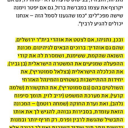
יקרצף את עצמו במברשת ברזל, גם אם יפטר וימנה 
שישה מפכ"לים: "כמו שהגענו לסמל הזה – אנחנו 
יכולים להגיע לרבין".
ובכן, נתניהו, אם לצטט את אוהדי בית"ר ירושלים, 
שהם גם אוהדיך: ברוכים הבאים לגיהינום. מכונת 
השנאה שהקמת, ששימנת, ושמסרת לה את קודי 
ההפעלה שמניעים את המשטרה הישראלית (בן גביר), 
את הכלכלה הישראלית (בצלאל סמוטריץ'), את 
יחידות ההתיישבות בשטחים והמינהל האזרחי 
השולטים בהם (גם סמוטריץ'), את התקשורת (שלמה 
קרעי), את מערכת המשפט (יריב לוין, תומך סיפוח 
נלהב), ואת ועדת החוקה (שמחה רוטמן) – המכונה 
הזאת עומדת, בסבירות גבוהה, להגיש לך את אותו 
התבשיל שהגשת לרבין ופרס, רק חריף יותר ובמנות 
גדושות יותר תוך שידיך קשורות ואין לך ברירה אלא 