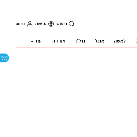
חיפוש
נגישות
כניסה
עוד
לאשה
אוכל
נדל"ן
אנרגיה