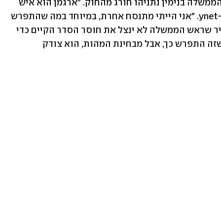
שהזהיר כי יחשוף מידע אם ימצא שראש הממשלה בנימין נתניהו חורג מהחוק. "ארגמן הוא איש 
ראוי, והדברים שאמר נכונים", אמר פרי ל-ynet. "אני הייתי מתנסח אחרת, במיוחד במה שהתפרש 
כאיום. הוא לא התכוון לאיים, אלא להבהיר שראש הממשלה לא ינצל את חוסר הסדר הקיים כדי 
לבצע פעולות בלתי חוקיות. אני מצטער שזה התפרש כך, אבל מבחינת המהות, הוא צודק 