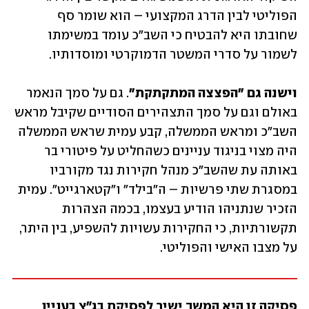
הפוליטי לבין הדרג המקצועי – הוא שומר סף 
שחובתו היא להבטיח כי השב"כ עומד במשימתו 
לשמור על סדרי המשטר הדמוקרטי ומוסדותיו.
וישנה גם "הפצצה המתקתקת"
. גם על סמך הנאמר 
באולם וגם על סמך התצהירים הסודיים שקיבל מראש 
השב"כ ומראש הממשלה, קבע עמית שראש הממשלה 
היה מצוי בניגוד עניינים כשהחליט על פיטורי בר 
באותה עת שהשב"כ מנהל חקירות נגד מקורביו 
במסגרת שתי פרשיות – ה"בילד" ו"קטארגייט". עמית 
הזכיר שנתניהו הודיע בעצמו, בכמה הצהרות 
תקשורתיות, כי החקירות עשויות להשפיע, בין היתר, 
על מצבו האישי והפוליטי. 
פסיקה זו היא המשך ישיר לפסיקת בג"ץ בעניין 