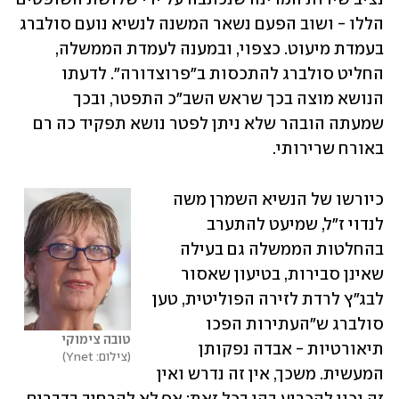
הללו - ושוב הפעם נשאר המשנה לנשיא נועם סולברג 
בעמדת מיעוט. כצפוי, ובמענה לעמדת הממשלה, 
החליט סולברג להתכסות ב"פרוצדורה". לדעתו 
הנושא מוצה בכך שראש השב"כ התפטר, ובכך 
שמעתה הובהר שלא ניתן לפטר נושא תפקיד כה רם 
באורח שרירותי.  
כיורשו של הנשיא השמרן משה 
לנדוי ז"ל, שמיעט להתערב 
בהחלטות הממשלה גם בעילה 
שאינן סבירות, בטיעון שאסור 
לבג"ץ לרדת לזירה הפוליטית, טען 
סולברג ש"העתירות הפכו 
טובה צימוקי
תיאורטיות - אבדה נפקותן 
צילום: Ynet
המעשית. משכך, אין זה נדרש ואין 