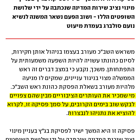
מינוי נציב שירות המדינה שנכתבה על ידי שלושת 
השופטים הללו - ושוב הפעם נשאר המשנה לנשיא 
נועם סולברג בעמדת מיעוט
משראש השב"כ מעורב בעצמו בניהול אותן חקירות, 
לסיום כהונתו עשויה להיות השפעה משמעותית על 
התפתחותן. משכך, נקבע כי במצב דברים זה ראש 
הממשלה מצוי בניגוד עניינים, שמקים לו מניעה 
מלהיות מעורב בשאלת הפסקת כהונת ראש השב"כ. 
מי שמכיר את העותרים הציבוריים מבין שהם צפויים 
לבקש שוב בימים הקרובים, על סמך פסיקה זו, לקרוא 
להוציא את נתניהו לנבצרות
.  
פסיקה זו היא המשך ישיר לפסיקת בג"ץ בעניין מינוי 
נציב שירות המדינה שנכתבה על ידי שלושת השופטים 