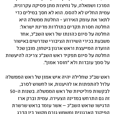
המרכז ושמאלה, על נחיצות מתן פסיקה עקרונית. 
עמית החליט לא להסס. הוא לא חסך במילים כדי 
לתאר את עומק האירוע - החלטת ממשלה היא 
החלטה חסרת תקדים בתולדות מדינת ישראל: 
החלטה על סיום כהונתו של ראש השב"כ, אחד 
משבעת בכירי השירות הציבורי שנדרשים באישור 
הוועדה המייעצת וראש ארגון ביטחון. מובן שכל 
החלטה על סיום תפקיד ראש השב"כ צריכה להיעשות 
על סמך עובדות ולא "חוסר אמון".
ראש שב"כ שחלילה יהיה איש אמון של ראש הממשלה 
עלול להתפתות או להיענות, או לחשוש לסרב, 
לבקשות פוליטיות של ראש הממשלה. בשנות ה-50 
זה גם התרחש במדינה הצעירה. עמית וברק ארז 
הדגישו שראש השב"כ – אשר עומד בראש שרשרת 
הפיקוד הארגונית ומשמש גורם מקשר בין הדרג 