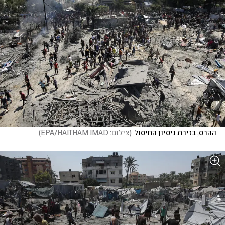
ההרס, בזירת ניסיון החיסול
(
צילום: EPA/HAITHAM IMAD
)