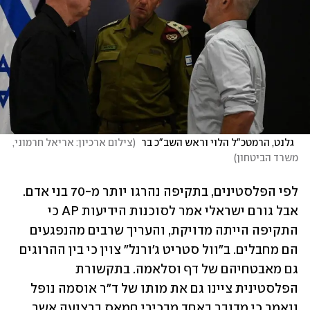
  גלנט, הרמטכ"ל הלוי וראש השב"כ בר 
(
צילום ארכיון: אריאל חרמוני, 
משרד הביטחון
)
לפי הפלסטינים, בתקיפה נהרגו יותר מ-70 בני אדם. 
אבל גורם ישראלי אמר לסוכנות הידיעות AP כי 
התקיפה הייתה מדויקת, והעריך שרבים מהנפגעים 
הם מחבלים. ב"וול סטריט ג'ורנל" צוין כי בין ההרוגים 
גם מאבטחיהם של דף וסלאמה. בתקשורת 
הפלסטינית ציינו גם את מותו של ד"ר אוסמה נופל 
ונאמר כי מדובר באחד מבכירי חמאס ברצועה אשר 