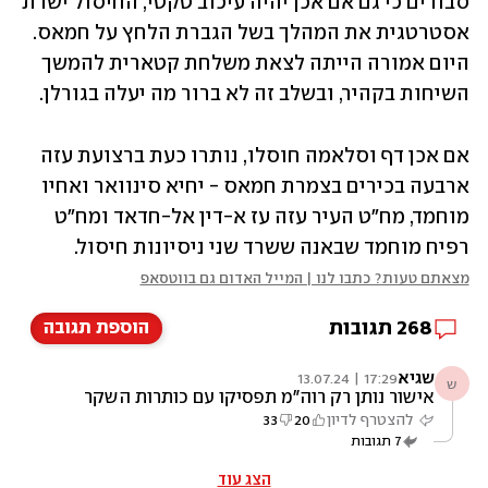
סבורים כי גם אם אכן יהיה עיכוב טקטי, החיסול ישרת 
אסטרטגית את המהלך בשל הגברת הלחץ על חמאס. 
היום אמורה הייתה לצאת משלחת קטארית להמשך 
השיחות בקהיר, ובשלב זה לא ברור מה יעלה בגורלן.
אם אכן דף וסלאמה חוסלו, נותרו כעת ברצועת עזה 
ארבעה בכירים בצמרת חמאס - יחיא סינוואר ואחיו 
מוחמד, מח"ט העיר עזה עז א-דין אל-חדאד ומח"ט 
רפיח מוחמד שבאנה ששרד שני ניסיונות חיסול. 
מצאתם טעות? כתבו לנו | המייל האדום גם בווטסאפ
268
תגובות
הוספת תגובה
שגיא
17:29 | 13.07.24
ש
אישור נותן רק רוה"מ תפסיקו עם כותרות השקר
להצטרף לדיון
20
33
7
תגובות
הצג עוד