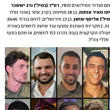
גדוד המילואים 7810, 
רס"ר (במיל') נדב יששכר 
יהו מאיר אוחנה
, בן 28 מחיפה; בקרב אחר באזור נפלו 
מיל') אליסף שושן
, בן 23 מירושלים, לוחם בגדוד 6646; 
, בן 23 מכפר יונה. בתקריות השונות נפצעו עוד שישה לוחמים באורח 
קשה, שמשפחותיהם עודכנו. מתחילת הפעולה הקרקעית בעזה נהרגו 153 לוחמים, 14 מהם בסוף 