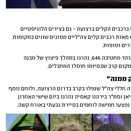
בצה"ל בוחנים מחדש את סוגיית השימוש ברכבים הקלים ברצועה - גם בצירים הלוגיסטיים 
שנחשבים מוגנים יותר. בשטח הרצועה יש מאות רכבים קלים צה"ליים מסוגים שונים במקומות 
ים וסופות. 
שני לוחמי המילואים הנוספים, אליסף ואוהד מחטיבה 646, נהרגו במהלך פיצוץ של מבנה 
במקום קרב שבסיומו חוסלו המחבלים.
ק ממנה"
אמש הותרו לפרסום שמותיהם של ארבעה חללי צה"ל שנפלו בקרב בדרום הרצועה, ולוחם נוסף 
שנפל בקרב בצפון הרצועה. סמ"ר ניר קנניאן וסמ"ר בירהנו קאסיה נהרגו ביום שישי האחרון 
נפצעו חמישה לוחמים בסיירת גבעתי באורח קשה.  