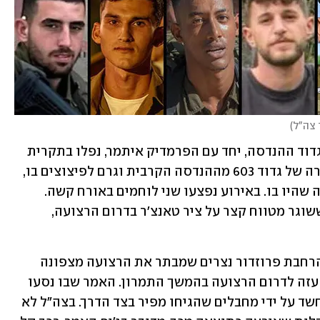
 צה"ל
)
דוד, אוראל, גל ורואי, ארבעת הלוחמים מגדוד ההנדסה, יחד עם הפרמדיק איתמר, נפלו בתקרית 
שבה טיל נ"ט RPG פגע בנגמ"ש מסוג נמ"רה של גדוד 603 מההנדסה הקרבית וגרם לפיצוצים בו, 
ייתכן שכתוצאה מהתלקחות אמצעי חבלה שהיו בו. באירוע נפצעו שני לוחמים באורח קשה. 
הפגיעה בנמ"רה בוצעה עם טיל ה-RPG ששוגר מטווח קצר על ציר טאנצ'ר בדרום הרצועה, 
נדב ואליהו, מחטיבה 11, עסקו בפעולה להרחבת פרוזדור נצרים שמבתר את הרצועה מצפונה 
לדרומה, כדי לחזק את ההפרדה בין העיר עזה לדרום הרצועה בהמשך התמרון. האמר שבו נסעו 
השניים עלה על מטען צד שהופעל לפי החשד על ידי מחבלים שהגיחו מפיר בצד הדרך. בצה"ל לא 