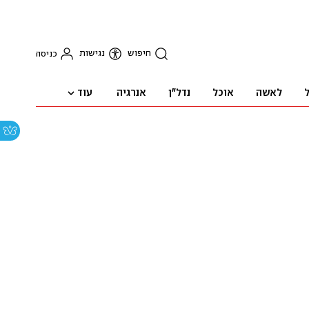
חיפוש
נגישות
כניסה
עוד
ל
לאשה
אוכל
נדל"ן
אנרגיה