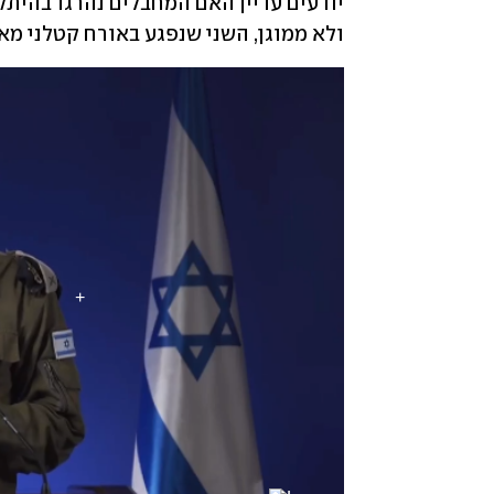
ולא ממוגן, השני שנפגע באורח קטלני מא