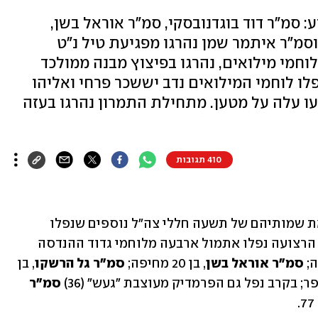
ע: סמ"ר דוד בוגדנובסקי, סמ"ר אוראל בשן,
וסמ"ר איתמר שמן נהרגו מפגיעת טיל נ"ט
וחמי מילואים, נהרגו בפיצוץ מבנה ממולכד
פלו לוחמי המילואים נדב יששכר פרחי ואליהו
ו עלה על מטען. מתחילת התמרון נהרגו בעזה
410 תגובות
דובר צה"ל התיר לפרסום היום (ראשון) את שמותיהם של תשעה חללי צה"ל נוספים שנפלו 
בקרבות בעומק רצועת עזה. בקרב בדרום הרצועה נפלו אתמול ארבעה מלוחמי גדוד ההנדסה 
סמ"ר אוראל בשן
, בן 20 מחיפה; 
סמ"ר גל הרשקו
, בן 
סמ"ר 