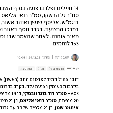
14 חיילים נפלו ברצועה בסוף השבו
סמ"ר גל הרשקו, סמ"ר רואי אליאס 
בנגמ"ש. אליסף שושן ואוהד אשור, ל
במרכז הרצועה. בקרב נוסף באזור נ
מאיר אוחנה, לאחר שהאמר שבו נסע
153 לוחמים
|
יואב זיתון
עודכן:
24.12.23 | 10:08
תגיות
חרבות ברזל
צה"ל
רצועת עזה
603 - 
סמ"ר דוד בוגדנובסקי
, בן 19 מחיפה; 
20 מיפתח; 
סמ"ר רואי אליאס
, בן 21 מצופר; בקרב נפל גם הפרמדיק מעוצבת "געש" (36) 
איתמר שמן
, בן 21 מלפיד, שלחם עם גדוד 77.