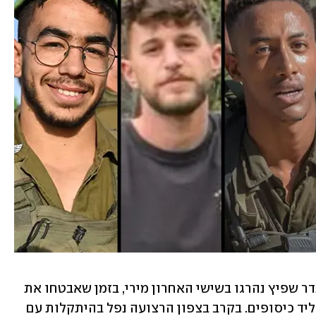
רס"ר במיל' שי טרמין ורס"ב במיל' אלכסנדר שפיץ נהרגו בשישי האחרון מירי, בזמן שאבטחו את 
הציר הלוגיסטי מחאן יונס למרחב הגבול ליד כיסופים. בקרב בצפון הרצועה נפל בהיתקלות עם 