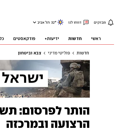
מבזקים
דווחו לנו
°
32
תל אביב
ראשי
חדשות
ידיעות+
פודקאסטים
כל
חדשות
פוליטי מדיני
צבא וביטחון
הותר לפרסום: תשע
הרצועה ובמרכזה