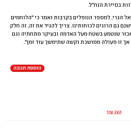
ת בסיירת הנח"ל.  
אתמול התייחס דובר צה"ל, תת-אלוף דניאל הגרי, למספר הנופלים בקרבות ואמר כי "הלוחמים 
שלנו נלחמים באומץ בקרבות עם האויב, ישנם גם הרוגים לכוחותינו. צריך להגיד את זה, זה חלק 
מהמלחמה, זאת מלחמה קשה, מול אויב אכזר שנטמע בשטח מעל האדמה ובעיקר מתחתיה וגם 
, אך זו פעולה ממושכת וקשה שתימשך עוד זמן".
הוספת תגובה
הצג עוד