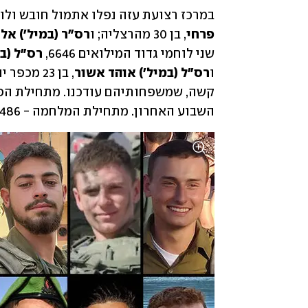
במרכז רצועת עזה נפלו אתמול חובש ולוחם מ
פרחי
, בן 30 מהרצליה; ו
רס"ר (במיל') אל
שני לוחמי גדוד המילואים 6646, 
רס"ל (ב
ו
רס"ל (במיל') אוהד אשור
השבוע האחרון. מתחילת המלחמה - 486 חללי צה"ל.