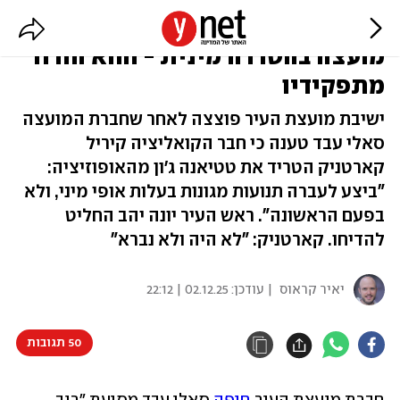
סערה בעיריית חיפה: האשימה חבר
מועצה בהטרדה מינית - והוא הודח
מתפקידיו
ישיבת מועצת העיר פוצצה לאחר שחברת המועצה
סאלי עבד טענה כי חבר הקואליציה קיריל
קארטניק הטריד את טטיאנה ג׳ון מהאופוזיציה:
"ביצע לעברה תנועות מגונות בעלות אופי מיני, ולא
בפעם הראשונה". ראש העיר יונה יהב החליט
להדיחו. קארטניק: "לא היה ולא נברא"
יאיר קראוס
| עודכן:
02.12.25 | 22:12
50 תגובות