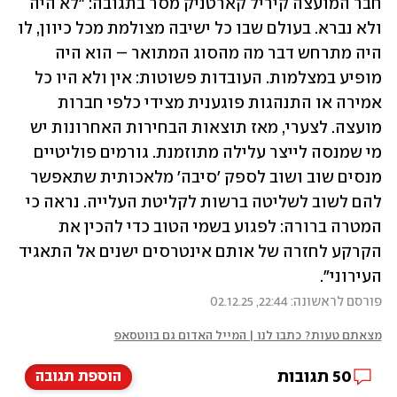
חבר המועצה קיריל קארטניק מסר בתגובה: "לא היה 
ולא נברא. בעולם שבו כל ישיבה מצולמת מכל כיוון, לו 
היה מתרחש דבר מה מהסוג המתואר – הוא היה 
מופיע במצלמות. העובדות פשוטות: אין ולא היו כל 
אמירה או התנהגות פוגענית מצידי כלפי חברות 
מועצה. לצערי, מאז תוצאות הבחירות האחרונות יש 
מי שמנסה לייצר עלילה מתוזמנת. גורמים פוליטיים 
מנסים שוב ושוב לספק 'סיבה' מלאכותית שתאפשר 
להם לשוב לשליטה ברשות לקליטת העלייה. נראה כי 
המטרה ברורה: לפגוע בשמי הטוב כדי להכין את 
הקרקע לחזרה של אותם אינטרסים ישנים אל התאגיד 
העירוני".
פורסם לראשונה: 22:44, 02.12.25
מצאתם טעות? כתבו לנו | המייל האדום גם בווטסאפ
50
תגובות
הוספת תגובה