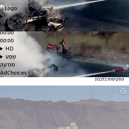
live
00:00
00:00
HD
שֶׁמַע
מודעה
AdChoices
התקיפות בלבנון