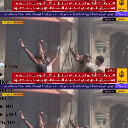
live
00:00
00:00
HD
שֶׁמַע
מודעה