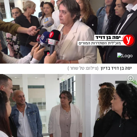
יפה בן דויד בדיון
(
צילום: טל שחר 
)