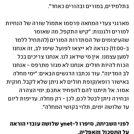
בתלמידים, במורים ובהורים כאחד".
מארגני צעדי המחאה פרסמו אתמול שורה של הנחיות 
למורים ולגננות: "קיש התקפל, מה שאומר 
שהעיצומים של הסתדרות המורים (להתחיל ללמד 
ב-11:00) כנראה לא ייצאו לפועל. שימו לב, זה אנחנו 
למען עצמנו. אין מי שידאג לנו. אנחנו צריכים בכל 
הכוח להיות חולים. אנחנו לא מגזר מתרפס - אנחנו 
לב המדינה". עוד נכתבו הדגשים הבאים: "ימי מחלה 
באישור רופא/קופת חולים לא ניתן שלא לקבל. חוקית 
אסור. אל תיתנו להם להפחיד אתכם; ימי הצהרה 
ובחירה ניתן לבטל לכם, לכן - רק מחלה. עדיפות ליום 
עד שלושה ימים, תלוי בקושי המחלה". 
לפני השביתה, סיפרו ל-ynet שלושה עובדי הוראה 
על התסכול והאפליה. 