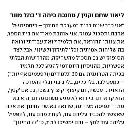
ליאור שחם וקנין / מחנכת כיתה ד' בתל מונד
"אני כבר שנים רבות במערכת החינוך – ביחסים של 
אהבה ותסכול עמוק. אני אוהבת מאוד את בית הספר, 
את צוותי ההוראה, את תלמידיי ואת עבודתי ורואה 
בה שליחות אמיתית וכלי לתיקון ולשינוי. אבל לצד 
הסיפוק יש גם תסכול מהשחיקה, מהדרישות הבלתי 
אפשריות, מהניסיון היומיומי להגיע לכל תלמיד 
בכיתה הטרוגנית עם 30 תלמידים (ולפעמים אף יותר) 
– כמעט לבד. בלי כלים, בלי גיבוי ובלי ההערכה 
הראויה. ועכשיו, גם קיצוץ. קיצוץ בשכר, גם אם 'קטן', 
הוא קו אדום. כי הוא לא מגיע משום מקום. הוא בא 
מתוך תפיסה מעוותת, שרואה באנשי החינוך את אלה 
שאפשר להכביד עליהם עוד, לקחת מהם עוד, להפעיל 
עליהם עוד לחץ – והם ימשיכו לתת, כי 'זה החינוך'.