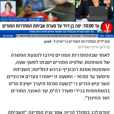
מזכ״לית הסתדרות המורים בריאיון ל-ynet
(
צילום: מיקי שמידט
)
לאחר שבהסתדרות המורים סירבו להצעת הפשרה 
של השופטת, שלפיה המורים ישבתו למשך שעה, 
השופטת אסנת רובוביץ-ברכש החליטה: השביתה 
תימשך עד 10:00 - ומשעה זו ייאסרו צעדים ארגוניים. 
השר קיש הודיע כי ״בשעה 10:00 תיערך ישיבת מו"מ 
בהשתתפות בכירי משרד רה"מ, שר האוצר, המורים 
ושר החינוך״.
קודם לכן, במהלך הדיון, אמר נציג המדינה: ״השביתה 