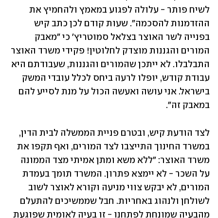
לשיח פותר - עלולה לפגוע במאמץ ולהחמיץ את 
ההזדמנות להסכמה". שעות קודם לכן כתב קיש 
בפנייה לשר האוצר בצלאל סמוטריץ' כי "מאבק 
המורים והגננות מוצדק לחלוטין! פקידי משרד האוצר 
התבלבלו. לא ייתכן שהמורים והגננות, שעבודתם היא 
עבודת קודש, יופלו לרעה ביחס לכלל עובדי המשק 
בישראל. אני עושה ואעשה הכול על מנת לסייע להם 
במאבק זה".
לצד הודעת קיש, ובטרם פניית הממשלה לבית הדין, 
במשרד החינוך התייצבו לצד המורים, ואף תקפו את 
משרד האוצר: "ללא משא ומתן אמיתי מצד הממונה 
על השכר - לא יימצא פתרון. המשרד תומך בעמדת 
המורים, לא יבקש צווי מניעה וקורא לאוצר לשוב 
לשולחן ולנהוג באחריות. חבל שממשיכים להתעלם 
מהבעיה שמונחת לפתחנו - זו בעיה לאומית שפוגעת 