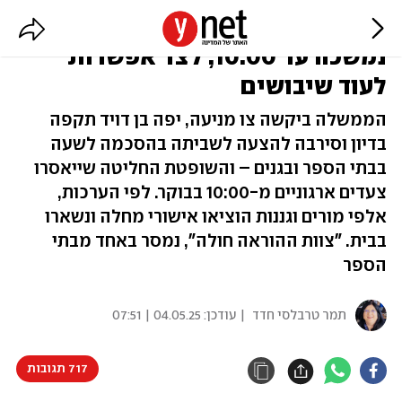
אלפים לקחו חופש מחלה: השביתה
נמשכה עד 10:00, לצד אפשרות
לעוד שיבושים
הממשלה ביקשה צו מניעה, יפה בן דויד תקפה
בדיון וסירבה להצעה לשביתה בהסכמה לשעה
בבתי הספר ובגנים – והשופטת החליטה שייאסרו
צעדים ארגוניים מ-10:00 בבוקר. לפי הערכות,
אלפי מורים וגננות הוציאו אישורי מחלה ונשארו
בבית. "צוות ההוראה חולה", נמסר באחד מבתי
הספר
תמר טרבלסי חדד
| עודכן:
04.05.25 | 07:51
717 תגובות