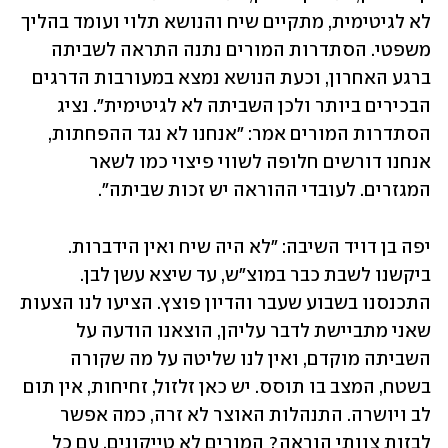
לא לגיטימית, מתקיים שיח והנושא תלוי ועומד בהליך 
משפטי. הסתדרות המורים נתנה התראה לשביתה 
ברגע האחרון, וכעת הנושא נמצא במעורבות הדרגים 
הבכירים ביותר ולכן השביתה לא לגיטימית״. נציג 
הסתדרות המורים אמר: ״אנחנו לא נגד ההפחתות, 
אנחנו דורשים חלופה לשווי פיצוי כמו לשאר 
המגזרים. לעובדי ההוראה יש זכות שביתה״.
יפה בן דויד השיבה: ״לא היה שיח ואין הידברות. 
ביקשנו לשבת כבר במוצ״ש, עד שיצא עשן לבן. 
התכנסנו בשבוע שעבר והדיון פוצץ. הציעו לנו הצעות 
שאני מתביישת לדבר עליהן, הוצאנו הודעה על 
השביתה מוקדם, ואין לנו שליטה על מה שקורה 
בשטח, המצב בו תוסס. יש כאן זלזול, זחיחות, אין תום 
לב ויושרה. התנהלות האוצר לא זרה, כמה אפשר 
לבזות צוותי הוראה? המורים לא טייקונים. עם כל 