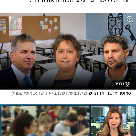
חוזרות ללימודים - כי צוות ההוראה חולה״.
גלריה
סמוטריץ', בן דויד וקיש
(
צילום: שלו שלום, יאיר שגיא, מוטי קמחי
)