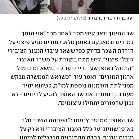
יפה בן דויד בדיון, הבוקר
(
צילום: יריב כץ
)
שר החינוך יואב קיש מסר לאחר מכן: ״אני תומך 
במורים ובמאבקם באופן מלא. למורים מגיע פיצוי על 
הורדת השכר, בדיוק כפי ששאר עובדי המגזר הציבורי 
קיבלו פיצוי״. קיש מתח ביקורת על משרד האוצר: 
״התנהל באופן שערורייתי עד כה במשא ומתן מול 
ארגון המורים״, ואמר עוד: ״כשראש הממשלה מבקש 
ממני לתת הזדמנות נוספת למו"מ, כשהוא יהיה 
מעורב בו ומחייב את שר האוצר להגיע לדיונים - לא 
נכון שהמורים יתחילו עיצומים״.
שר האוצר סמוטריץ׳ מסר: ״הפחתת השכר חלה 
באופן שוויוני על כלל המגזר הציבורי ולא רק על 
מורים וגננות, כחלק מהתוכנית הכלכלית למימון 