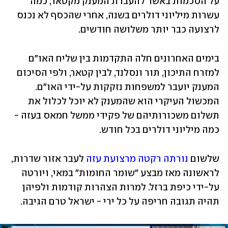
על הסכמות באשר להעברת המענק מקטאר, כמה 
עשרות מיליוני דולרים בשנה, אחרי שהכסף לא נכנס 
לרצועה כבר יותר משלושה חודשים.
בימים האחרונים חלה התקדמות בין שליח האו"ם 
למזרח התיכון, תור ונסלנד, לבין קטאר, ולפי הסיכום 
המענק יועבר למשפחות נזקקות על-ידי האו"ם. 
המכשול העיקרי הוא שהמענק לא יוכל לכלול את 
תשלום משכורותיהם של פקידי ממשל חמאס בעזה - 
כמה מיליוני דולרים בכל חודש. 
שלשום 
נורתה רקטה מרצועת עזה
 לעבר אזור שדרות, 
לראשונה מאז מבצע "שומר החומות" במאי, ויורטה 
על-ידי כיפת ברזל. למרות הצהרות קודמות ולפיהן 
תהיה תגובה חריפה על כל ירי - ישראל טרם הגיבה. 