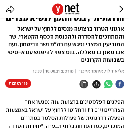
בעזה החליטו על "הסלמה
הדרגתית"; בנט הוזמן לנשיא מצרים
ארגוני הטרור ברצועה מנסים ללחוץ על ישראל
והמתווכים להסדרה ולהכנסת הכסף הקטארי. שר
המודיעין המצרי נפגש עם רה"מ ושר הביטחון, ועם
אבו מאזן ברמאללה. בנט צפוי להיפגש עם א-סיסי
בשבועות הקרובים
אליאור לוי
,
איתמר אייכנר
| פורסם:
18.08.21 | 13:38
116 תגובות
הפלגים הפלסטינים ברצועת עזה נפגשו אחר 
הצהריים (יום ד') והחליטו ללחוץ על ישראל באמצעות 
הפעלה הדרגתית של פעולות הסלמה במתווים 
המוכרים, כמו הפרחת בלוני תבערה, "יחידות הטרדה 