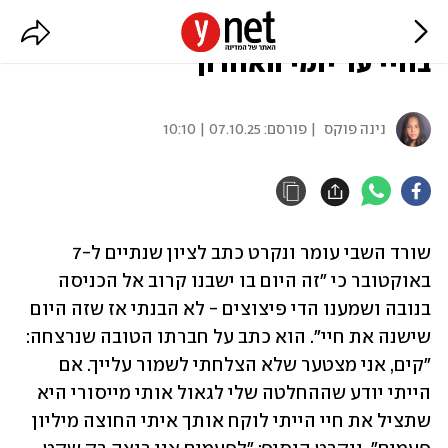
עומר ונקרט: "אכאב את היום הארוך
בחיי עד יומי האחרון"
נינה פוקס
| פורסם:
07.10.25 | 10:10
שורד השבי עומר ונקרט כתב לציון שנתיים ל-7 
באוקטובר כי "זה היום בו ישבנו קרוב אל הכניסה 
בנובה ושמענו הדי פיצוצים - לא הבנתי אז שזה היום 
שישנה את חיי". הוא כתב על חברתו הטובה שנרצחה: 
"קים, אני מצטער שלא הצלחתי לשמור עלייך. אם 
הייתי יודע שההחלטה שלי לגאול אותי מייסורי היא 
שתציל את חיי הייתי לוקח אותך איתי החוצה מיליון 