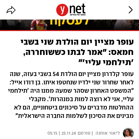
עופר מציין יום הולדת שני בשבי
חמאס: "אמר לבתו כששוחררה,
'תילחמי עליי'"
עופר קלדרון מציין יום הולדת 54 בשבי בעזה, שנה
לאחר שחרור שני ילדיו שנחטפו איתו. בן דודו אייל:
"המשפט האחרון שסהר שמעה ממנו היה 'תילחמי
עליי, אני לא רוצה למות במנהרות'. מקבלי
ההחלטות מדברים על סיכונים ביטחוניים, הם לא
מבינים את הסיכון לשלמות החברה הישראלית"
ליאור אוחנה
| פורסם:
25.11.24 | 05:15