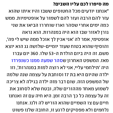
מה סיפרו לכם עליו השבים?
"אנחנו יודעים מכל החטופים ששבו והיו איתו שהוא 
עזר להם הרבה ועזר להם לשמור על אופטימיות. ממש 
כמה ימים אחרי שסהר וארז שוחררו הביאו את שני 
גורן לאזור שבו הוא היה במנהרות. הוא נראה 
אופטימי, אמר לה 'אני אכין לך אוכל ממה שיש לי פה', 
והוסיף שהוא בטוח שעוד יומיים-שלושה גג הוא יוצא 
משם. זה היה ביום הולדת ה-53 שלו. 360 יום עברו 
מאז. המשפט האחרון ש
סהר שמעה ממנו כשנפרדו
היה 'תילחמי עליי, אני לא רוצה למות במנהרות', וזו 
ילדה שהיום היא בת 17 וסוחבת על עצמה שנה שלמה 
של המשפט הזה. שום דבר מזה ילדה בגילה לא צריכה 
לשמוע מאחד מההורים שלה, ובטח שלא לסחוב את 
זה על עצמה כל כך הרבה זמן. היא חיה עם זה ואנחנו 
חיים עם צו השמיים שהוא הוריש לה ולנו. אנחנו 
נלחמים ולא מפסיקים לרגע זו, החובה שלנו פשוט 