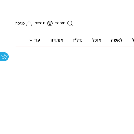
חיפוש
נגישות
כניסה
עוד
ל
לאשה
אוכל
נדל"ן
אנרגיה