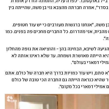
אצבעות, אותן איבדה כתוצאה מפציעתה ב-7 באוקטובר. "כפרה עליה, התמונה הזו רק אומרת 
כמה שהיא לוחמת על - וברוך השם הכול בסדר", אמרה חברתה מהצבא נוי בן משה, שהייתה בין 
"לא האמנתי שהרגע הזה יגיע", המשיכה בן משה, "אנחנו ברגשות מעורבים כי יש עוד חטופים. 
לצערי נהרגו לי גם מהמשפחה וגם חברים מהבית, אני מהדרום. כל החברים מחכים פה בפנים. כמו 
".
חברות נוספות סיפרו על הרגעים שבהם הגיעה לשיבא, הבחינה בהן - והוציאה את גופה מהחלון 
כדי להגיד שלום. "צעקנו לה דרך החלון והיא הייתה מאושרת ושמחה. עד שלא ראינו אותה לא 
אמילי דמארי בעולם". 
"אנחנו פה חמישים חבר'ה שהגיעו לפה, לא סתם, ויש עוד כמויות בדרך היא חברה של כולם. אתם 
תשמעו עליה עוד הרבה. היא תדבר ותספר שהיא כנראה הייתה גם החברה הכי טובה של כולם 
 אמילי דמארי בכל מקום".