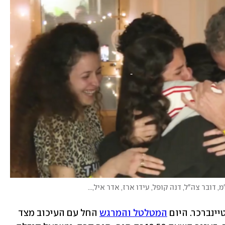
דובר צה"ל, דנה קופל, עידו ארז, אדר איל, מאיר תורג'מן
)
יינברכר. היום 
המטלטל והמרגש
 החל עם העיכוב מצד 