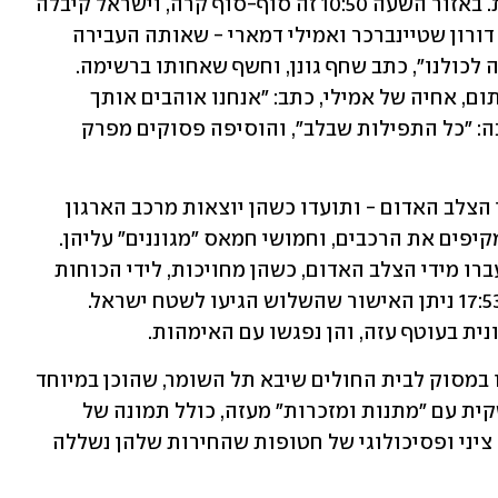
חמאס בהעברת הרשימה של המשוחררות. באזור השעה 10:50 זה סוף-סוף קרה, וישראל קיבלה 
לידיה את הרשימה, שכללה את רומי גונן, דורון שטיינברכר ואמילי דמארי - שאותה העבירה 
למשפחות. "רומי ברשימה. רשמי. בהצלחה לכולנו", כתב שחף גונן, וחשף שאחותו ברשימה. 
בהמשך נחשפו שמות השתיים האחרות. תום, אחיה של אמילי, כתב: "אנחנו אוהבים אותך 
ומחכים לך". מיתר, חברתה של דורון, כתבה: "כל התפילות שבלב", והוסיפה פסוקים מפרק 
באזור השעה 17:00 החטופות נמסרו לידי הצלב האדום - ותועדו כשהן יוצאות מרכב הארגון 
והולכות על שתי רגליים, בזמן שהמונים מקיפים את הרכבים, וחמושי חמאס "מגוננים" עליהן. 
בסביבות 17:38 נודע כי שלוש החטופות עברו מידי הצלב האדום, כשהן מחויכות, לידי הכוחות 
המיוחדים של צה"ל ברצועת עזה. בשעה 17:53 ניתן האישור שהשלוש הגיעו לשטח ישראל. 
ת בעוטף עזה, והן נפגשו עם האימהות. 
אחרי שהתאחדו עם האימהות, הן הועברו במסוק לבית החולים שיבא תל השומר, שהוכן במיוחד 
לקליטתן. שלוש השבות קיבלו מחמאס שקית עם "מתנות ומזכרות" מעזה, כולל תמונה של 
הרצועה. בישראל אמרו כי "מדובר בניצול ציני ופסיכולוגי של חטופות שהחירות שלהן נשללה 