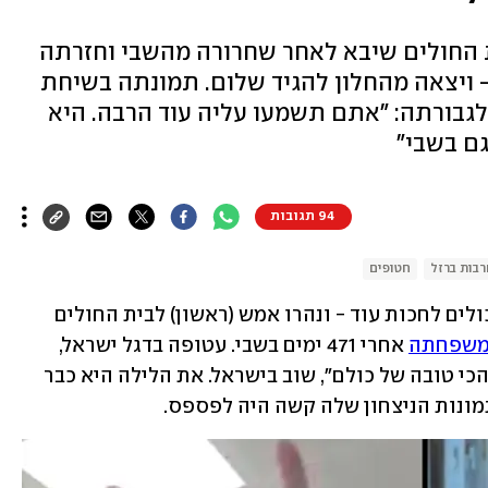
ת החולים שיבא לאחר שחרורה מהשבי וחזרתה
ויצאה מהחלון להגיד שלום. תמונתה בשיחת
לגבורתה: "אתם תשמעו עליה עוד הרבה. היא
גם בשבי"
94 תגובות
בות ברזל
חטופים
 לא היו יכולים לחכות עוד - ונהרו אמש (ראשון) לבית החולים 
משפחתה
 אחרי 471 ימים בשבי. עטופה בדגל ישראל, 
מחובקת עם אמה ואחיה, אמילי "החברה הכי טובה של כולם", שוב בישראל. את הלילה היא כבר 
מונות הניצחון שלה קשה היה לפספס.