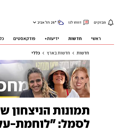
מבזקים
דווחו לנו
°
26
תל אביב
ראשי
חדשות
ידיעות+
פודקאסטים
כל
חדשות
חדשות בארץ
כללי
תמונות הניצחון של
לסמל: "לוחמת-על,