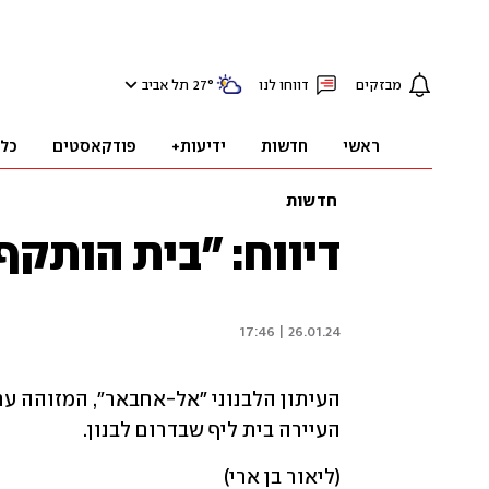
מבזקים
דווחו לנו
°
27
תל אביב
ראשי
חדשות
ידיעות+
פודקאסטים
כל
חדשות
דיווח: "בית הותקף 
26.01.24 | 17:46
העיירה בית ליף שבדרום לבנון. 
(ליאור בן ארי)