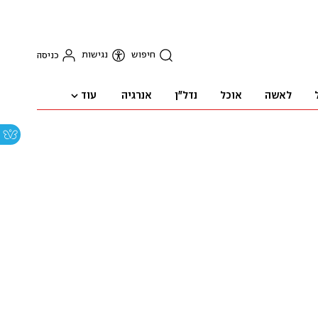
חיפוש
נגישות
כניסה
עוד
לאשה
אוכל
נדל"ן
אנרגיה