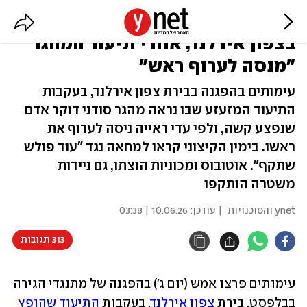
"בלפסט בוערת": עימותים והצתות
בצפון אירלנד, אחרי תיעוד המהגר
"מנסה לערוף ראש"
עימותים בהפגנה בבירת צפון אירלנד, בעקבות
התיעוד המזעזע שבו נראה מהגר סודני דוקר אדם
שנפצע קשה, ולפי עדי ראייה ניסה לערוף את
ראשו. בימין הקיצוני קראו למחאה נגד "עוד פולש
שתקף". אוטובוס ומכוניות הוצתו, גם ניידות
משטרה הותקפו
ynet והסוכנויות
| עודכן:
10.06.26 | 03:38
313 תגובות
עימותים פרצו אמש (יום ג') בהפגנה של מתנגדי הגירה 
בבלפסט, בירת 
צפון אירלנד
, בעקבות 
התיעוד שהופץ 