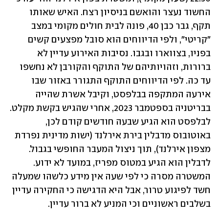
החשוד נעצר והואשם בניסיון רצח. האיש שאותו 
תקף, גבר כבן 40, פונה לבית חולים מקומי במצב 
"קריטי", ולפי הדיווחים הוא סובל מפצעים קשים 
בפניו, בצווארו ובגבו. נסיבות האירוע עדיין לא 
ברורות, וזהויותיהם של התוקף והקורבן לא נחשפו 
עד כה. לפי הדיווחים התוקף התגורר באזור שבו 
אירעה המתקפה בבלפסט, וקיבל אשרת שהייה 
בבריטניה בספטמבר 2023, אחרי שהגיש בקשת מקלט. 
לבלפסט הוא הגיע שבעה חודשים קודם לכן, 
באוטובוס מדבלין בירת אירלנד (ישות מדינית נפרדת 
מצפון אירלנד), תוך ניצול המעבר החופשי בגבול. 
לדבלין הוא הגיע במטוס מפריז, במועד לא ידוע. 
המשטרה מסרה כי לפי שעה אין מידע כלשהו שמעלה 
חשד לפיגוע טרור, אבל היא הדגישה כי החקירה עדיין 
בשלבים ראשוניים וכי המניע לא ברור עדיין. 