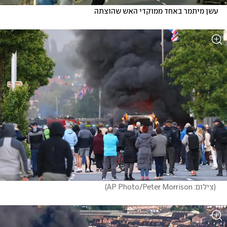
עשן מיתמר באחד ממוקדי האש שהוצתה
(
צילום: AP Photo/Peter Morrison
)