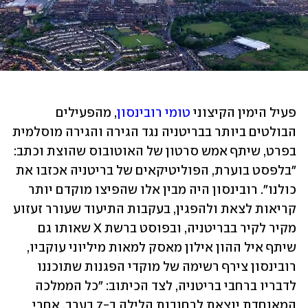
פעיל הימין הקיצוני 
טומי רובינסון
, מהפעילים 
הבולטים ביותר בבריטניה נגד הגירה והגירה מוסלמית 
בפרט, שיתף אמש סרטון של האוטובוס שהוצת וכתב: 
"בלפסט בוערת, הפוליטיקאים של בריטניה אכזבו את 
כולנו". רובינסון היה מבין אלו שהפיצו מוקדם יותר 
קריאות לצאת ולהפגין, בעקבות התיעוד שעורר זעזוע 
מקיר לקיר בבריטניה, ובפוסט ברשת X שאותו גם 
שיתף איל ההון אילון מאסק למאות מיליוני עוקביו, 
רובינסון צירף רשימה של מוקדי הפגנות שתוכננו 
לדבריו ברחבי בריטניה, לצד הכיתוב: "כל הממלכה 
המאוחדת יוצאת לרחובות הלילה ב-7 בערב, אחרי 