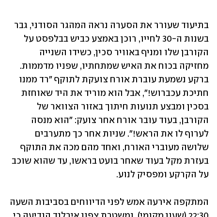
בתיעוד שעורר את הסערה נראה המהגר הסודני, גבר 
בשנות ה-30 לחייו, רוכן באמצע כביש בבלפסט על 
הקורבן שלו ומניף באוויר סכין, כשידו השנייה 
מחזיקה בכוח את האיש שמתחתיו, שפניו מדממות. 
ברקע נשמעת עוברת אורח צועקת לתוקף "רד ממנו 
חתיכת עכברוש!", אבל הוא מוריד את היד שאוחזת 
בסכין ומבצע תנועות חיתוך באזור הצוואר של 
הקורבן, בעוד עובר אורח אחר צועק: "הוא מנסה 
לערוף לו את הראש!". שניות אחר כך מתערבים 
שלושה מעוברי האורח, ואחד מהם מכה את התוקף 
בעזרת מקל בעוד שאחר בועט בראשו, עד שהוא שוכב 
על הקרקע ומפסיק לנוע.
המתקפה אירעה אמש לפני הדיווחים בסביבות השעה 
22:30 (שעון מקומי), ומשטרת צפון אירלנד הודיעה כי 