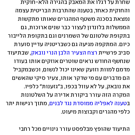
שחרת על דגלו את המאבק בהגירה הלא-חוקית 
והחוקית כאחד, בטענה שהתרבות הבריטית עצמה 
נמצאת בסכנה משטף המהגרים שאותו מתקשות 
הממשלות בלונדון לעצור כבר שנים ארוכות, גם 
בתקופת שלטונם של השמרנים וגם בתקופת הלייבור 
כיום. המתקפה מגיעה גם כשבריטניה עדיין סוערת 
סביב פרשיית 
רצח הצעיר הלבן הנרי נובאק
, שבתיעוד 
שנחשף החודש נראים שוטרים אוזקים אותו בעודו 
מדמם למוות וזועק שאינו יכול לנשום, וכשבמקביל 
הם מדברים עם מי שדקר אותו, צעיר סיקי שהאשים 
את נובאק, על לא עוול בכפו, ב"גזענות" כלפיו. 
המקרה הזה עורר ביקורת אדירה על השלטונות 
ב
טענה לאפליה ממוסדת נגד לבנים
, מתוך רגישות יתר 
כלפי מהגרים וקבוצות מיעוט. 
התיעוד שהופץ מבלפסט עורר גינויים מכל רחבי 