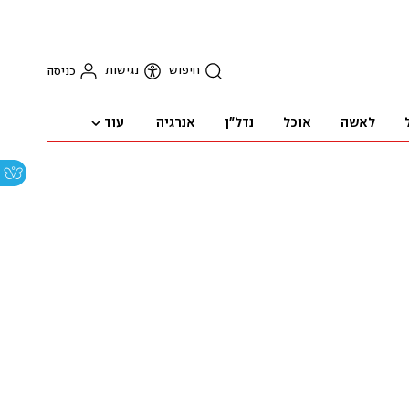
חיפוש
נגישות
כניסה
עוד
לאשה
אוכל
נדל"ן
אנרגיה