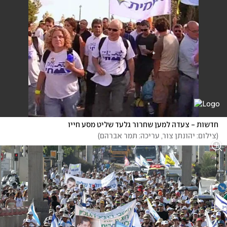
חדשות - צעדה למען שחרור גלעד שליט מסע חייו
(
צילום: יהונתן צור, עריכה: תמר אברהם
)