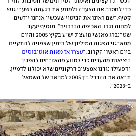
הכשרת הקצינים ואימוני הטירונים של חטיבות החי"ר 
כדי לחסום את הצעדה ולמנוע את הגעתה לשערי גוש 
קטיף. "שם ראינו את הביטוי שעכשיו אנחנו יודעים 
למחות נגדו, האכיפה הבררנית", מוסיף יעקב 
שטרנברג מאנשי מועצת יש"ע בקיץ 2005 והיום 
ממארגני הפגנת המיליון של הימין שצפויה להתקיים 
ביום ראשון הקרוב. "
עצרו אז מאות אוטובוסים
ביציאות מהערים כדי למנוע מהאזרחים להפגין 
והפעילו נגדנו אמצעים דרקוניים שלא יכולנו לדמיין. 
תראה את ההבדל בין 2005 למחאה של השמאל 
ב-2023".