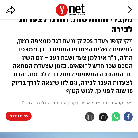
אלו שהצליחו, ואלו שלא השפיעו על
מקבלי ההחלטות: חזרנו לצעדות
לבירה
ויקי קנפו צעדה 205 ק"מ עם דגל ממצפה רמון,
למשפחת שליט הצטרפו המונים בדרך ממצפה
הילה, ד"ר אידלמן צעד ושבת רעב - וגם השיג
הסכם שכר חדש לרופאים. בזמן שצעדת המחאה
נגד המהפכה המשפטית מתקרבת לכנסת, חזרנו
לצעדות העבר לבירה, וגם לזו שיצאה לדרך בדיוק
18 שנה לפני כן, לגוש קטיף
יאיר קראוס
,
מתן צורי
,
אדיר ינקו
| פורסם:
22.07.23 | 05:35
65 תגובות