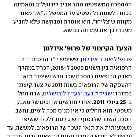
המהפכה המשפטית מתל אביב לירושלים ומאמינה 
בכוחה לשנות ולהשפיע על הממשלה. "אני מאוד 
מקווה שיצליחו", היא אומרת ומבקשת שלא להביע 
מעבר לכך את עמדתה בנושא.
הצעד הקיצוני של פרופ' אידלמן
פרופ' 
ליאוניד אידלמן
, ששימש יו"ר ההסתדרות 
הרפואית בין השנים 2009 ל-2018, הכריז במהלך 
מאבק הרופאים להסכם שכר חדש ושיפור תנאי 
ההעסקה של הרופאים בשנת 2011 על צעד קיצוני 
במיוחד: 
שביתת רעב וצעדה לירושלים
, שבה החל 
ב-
25 ביולי 2011
. אחרי חודשים ארוכים של מאבק 
משפטי, הוא החליט כי אין מנוס מכך. לימים, נחשב 
הסכם השכר שלבסוף השיג לטוב ולכזה ששיפר 
משמעותית את תנאי השכר של הרופאים. למעשה, עד 
עכשיו לא חודש ההסכם והיום הרופאים עדיין עובדים 