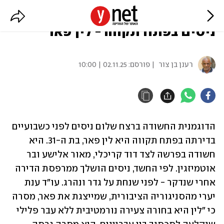
הדוגמנית החשודה ברצח שלום
ניסים בפתח תקווה - לין פאר
רענן בן צור
| פורסם:
02.11.25 | 10:00
הדוגמנית החשודה ברצח שלום ניסים לפני כשבועיים 
בדירתה בפתח תקווה היא לין פאר, בת ה-31. היא 
חשודה בפרשה לצד דוד קריכלי, מאור אלישע ובר 
אוטמיזגין. לפי החשד, ניסים הושלך ממרפסת הדירה 
אחרי שנדקר - לפני שנחת על גדר ונהרג. עו"ד ענת 
יערי מהסניגוריה הציבורית, שמייצגת את פאר, מסרה 
כי "לין היא בחורה צעירה נורמטיבית ללא עבר פלילי 