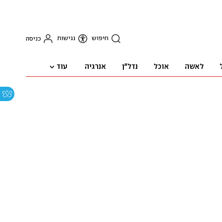
חיפוש
נגישות
כניסה
עוד
לאשה
אוכל
נדל"ן
אנרגיה