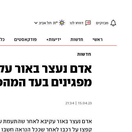
מבזקים
דווחו לנו
°
31
תל אביב
ראשי
חדשות
ידיעות+
פודקאסטים
כל
חדשות
אדם נעצר באור עק
מפגינים בעד המה
15.04.23 | 21:34