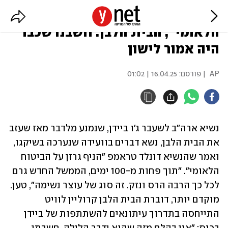
ביידן: "טראמפ הניף גרזן על הביטוח
הלאומי", הבית הלבן: חשבנו שכבר
היה אמור לישון
AP
| פורסם:
16.04.25 | 01:02
נשיא ארה"ב לשעבר ג'ו ביידן, שנמנע מלדבר מאז שעזב 
את הבית הלבן, נשא דברים בוועידה שנערכה בשיקגו, 
ואמר שהנשיא דונלד טראמפ "הניף גרזן על הביטוח 
הלאומי". "תוך פחות מ-100 ימים, הממשל החדש גרם 
לכל כך הרבה הרס ונזק. זה סוג של עוצר נשימה", טען. 
מוקדם יותר, דוברת הבית הלבן קרוליין לוויט 
התייחסה בתדרוך עיתונאים להשתתפות של ביידן 