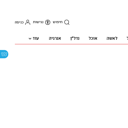
חיפוש
נגישות
כניסה
עוד
לאשה
אוכל
נדל"ן
אנרגיה