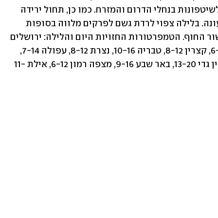
במישור החוף הצפוני ובשרון, וחשש קל לשיטפונות בנחלי הדרום והמזרח. כמו כן, תחול ירידה 
בטמפרטורות והן יהיו נמוכות מהרגיל לעונה. בלילה צפוי לרדת גשם לפרקים מלווה בסופות 
רעמים יחידות, בעיקר בצפון הארץ ובמישור החוף. הטמפרטורות החזויות היום והלילה: ירושלים 
7-11, תל אביב 12-17, חיפה 10-12, צפת 6-8, קצרין 8-12, טבריה 10-16, נצרת 8-12, עפולה 7-14, 
בית שאן 9-17, לוד 10-16, אשדוד 11-17, עין גדי 13-20, באר שבע 9-16, מצפה רמון 6-12, אילת 11-