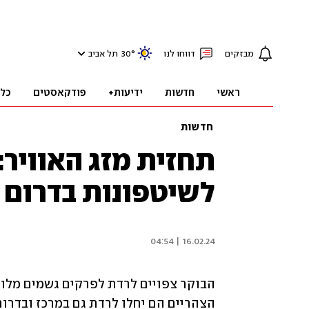
מבזקים
דווחו לנו
°
30
תל אביב
ראשי
חדשות
ידיעות+
פודקאסטים
כל
חדשות
תחזית מזג האוויר:
לשיטפונות בדרום
16.02.24 | 04:54