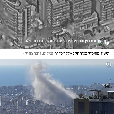
תיעוד מחיסול בכיר חיזבאללה סרור
(
צילום: דובר צה"ל 
)