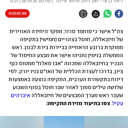
ליאור בן ארי
,
יואב זיתון
,
איתמר אייכנר
| פורסם:
26.09.24 | 12:21
99 תגובות
צה"ל אישר כי מוחמד סרור, מפקד היחידה האווירית 
של חיזבאללה, חוסל בצהריים (חמישי) בתקיפה 
ממוקדת ברובע הדאחייה בביירות בירת לבנון. ראש 
הממשלה בנימין נתניהו אישר את מבצע החיסול של 
הבכיר בחיזבאללה שמכונה "אבו סאלח" ממטוס כנף 
ציון, בדרכו לעצרת הכללית של האו"ם בניו יורק. לפי 
דיווח בתקשורת הערבית, התקיפה בוצעה באמצעות 
שלושה טילים סמוך לאזור שבו חוסל בסוף השבוע 
שעבר ראש מערך המבצעים של חיזבאללה 
איברהים 
עקיל
. 
צפו בתיעוד מזירת התקיפה: