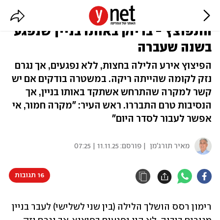
בהלה לילית ביבנה: רימון רסס
התפוצץ - בדיוק באותו בניין שנפגע
בשנה שעברה
הפיצוץ אירע הלילה בחצות, ללא נפגעים, אך נגרם
נזק לקומה שהייתה ריקה. במשטרה בודקים אם יש
קשר למקרה שהתרחש אשתקד באותו בניין, אך
הנסיבות טרם התבררו. ראש העיר: "מקרה חמור, אי
אפשר לעבור לסדר היום"
מאיר תורג'מן
| פורסם:
11.11.25 | 07:25
16 תגובות
רימון רסס הושלך הלילה (בין שני לשלישי) לעבר בניין 