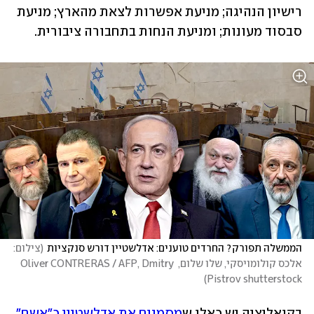
רישיון הנהיגה; מניעת אפשרות לצאת מהארץ; מניעת 
סבסוד מעונות; ומניעת הנחות בתחבורה ציבורית. 
הממשלה תפורק? החרדים טוענים: אדלשטיין דורש סנקציות
(
צילום: 
אלכס קולומויסקי, שלו שלום, Oliver CONTRERAS / AFP, Dmitry 
)
Pistrov shutterstock
בקואליציה יש כאלו ש
מסמנים את אדלשטיין כ"אשם" 